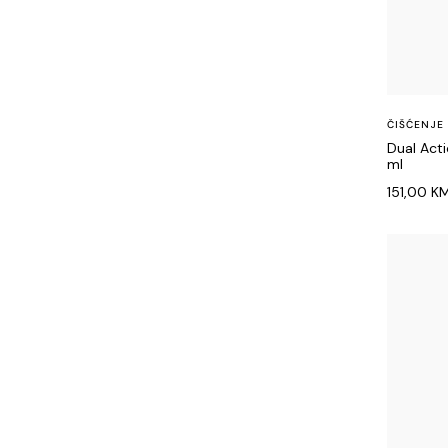
ČIŠĆENJE
Dual Act
ml
151,00
K