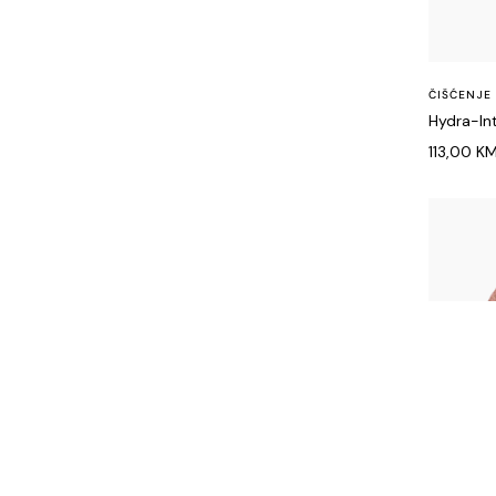
ČIŠĆENJE
Hydra-In
113,00
K