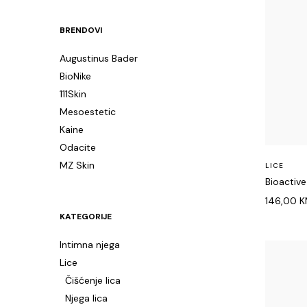
price
price
BRENDOVI
Augustinus Bader
BioNike
111Skin
Mesoestetic
Kaine
Odacite
MZ Skin
LICE
Bioactiv
146,00
K
KATEGORIJE
Intimna njega
Lice
Čišćenje lica
Njega lica