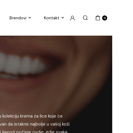
Brendovi
Kontakt
0
 kolekciju krema za lice koje će
ovan da istakne najbolje u vašoj koži.
 ljepoti počinje ovdje, gdje svaka