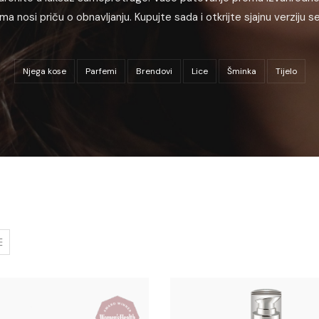
ma nosi priču o obnavljanju. Kupujte sada i otkrijte sjajnu verziju s
Njega kose
Parfemi
Brendovi
Lice
Šminka
Tijelo