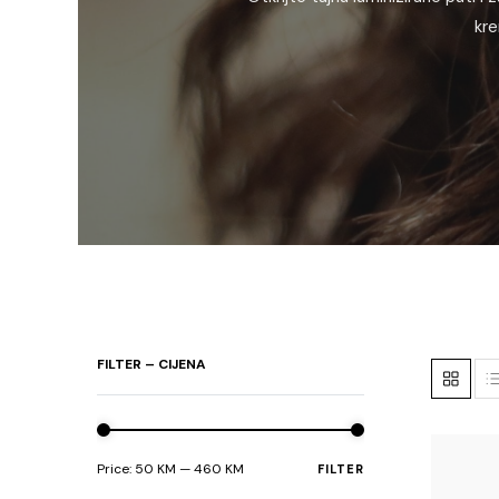
kre
FILTER – CIJENA
Price:
50 KM
—
460 KM
FILTER
Min
Max