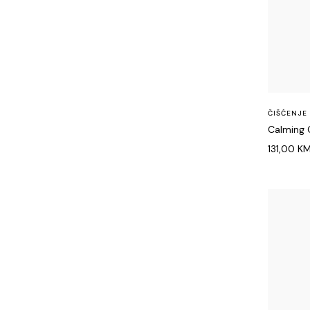
ČIŠĆENJE
Calming 
131,00
K