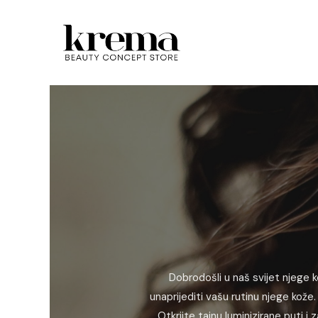
Dobrodošli u naš svijet njege k
unaprijediti vašu rutinu njege kože. 
Otkrijte tajnu luminizirane puti 