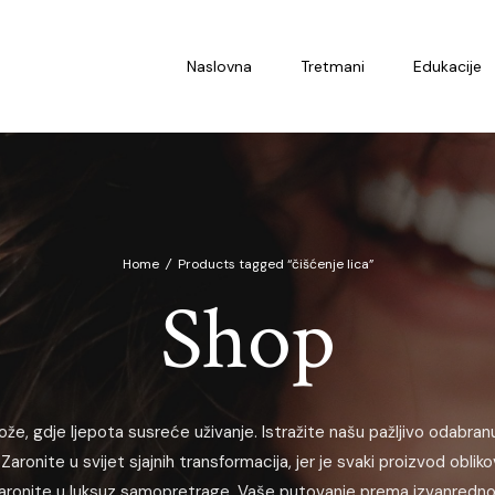
Naslovna
Tretmani
Edukacije
Home
/
Products tagged “čišćenje lica”
Shop
ože, gdje ljepota susreće uživanje. Istražite našu pažljivo odabranu
Zaronite u svijet sjajnih transformacija, jer je svaki proizvod oblik
i zaronite u luksuz samopretrage. Vaše putovanje prema izvanrednoj