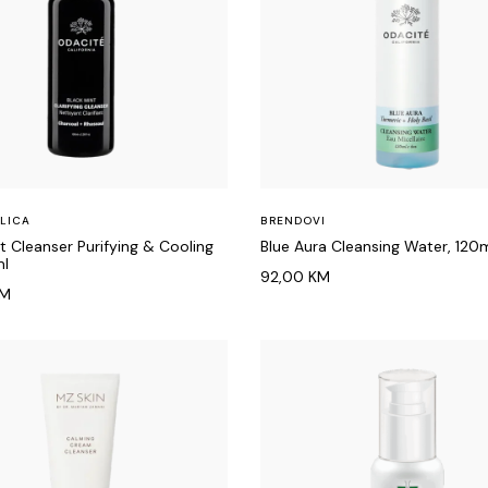
 LICA
BRENDOVI
t Cleanser Purifying & Cooling
Blue Aura Cleansing Water, 120
ml
92,00
KM
M