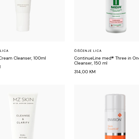
 LICA
ČIŠĆENJE LICA
Cream Cleanser, 100ml
ContinueLine med® Three in On
Cleanser, 150 ml
M
314,00
KM