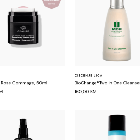
ČIŠĆENJE LICA
e Rose Gommage, 50ml
BioChange®Two in One Cleanse
M
160,00
KM