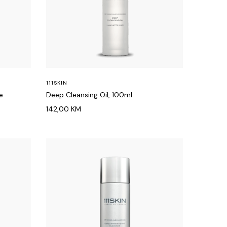
111SKIN
e
Deep Cleansing Oil, 100ml
142,00
KM