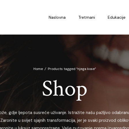
Naslovna
Tretmani
Edukacije
Home
/
Products tagged “njega kose”
Shop
ože, gdje ljepota susreće uživanje. Istražite našu pažljivo odabranu
Zaronite u svijet sjajnih transformacija, jer je svaki proizvod oblik
i zaronite u luksuz samopretrage. Vaše putovanje prema izvanrednoj