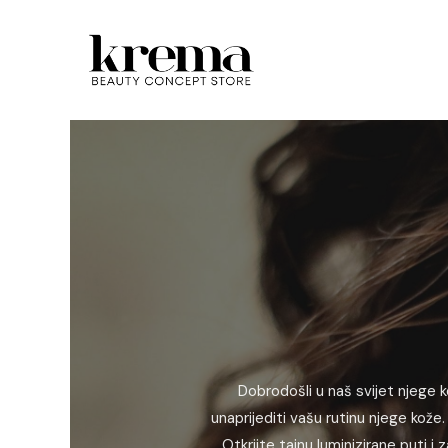
Dobrodošli u naš svijet njege k
unaprijediti vašu rutinu njege kože. 
Otkrijte tajnu luminizirane puti 