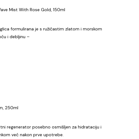
 Wave Mist With Rose Gold, 150ml
glica formulirana je s ružičastim zlatom i morskom
ću i debljinu –
lm, 250ml
ntni regenerator posebno osmišljen za hidrataciju i
učinkom već nakon prve upotrebe.