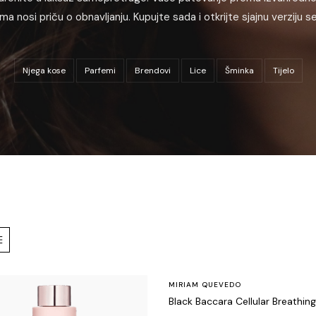
ma nosi priču o obnavljanju. Kupujte sada i otkrijte sjajnu verziju s
Njega kose
Parfemi
Brendovi
Lice
Šminka
Tijelo
MIRIAM QUEVEDO
Black Baccara Cellular Breathin