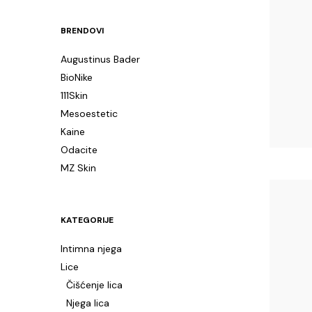
price
price
BRENDOVI
Augustinus Bader
BioNike
111Skin
Mesoestetic
Kaine
Odacite
MZ Skin
KATEGORIJE
Intimna njega
Lice
Čišćenje lica
Njega lica