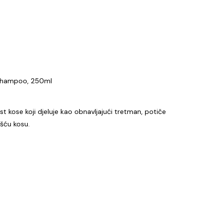
g Shampoo, 250ml
t kose koji djeluje kao obnavljajući tretman, potiče
ušću kosu.