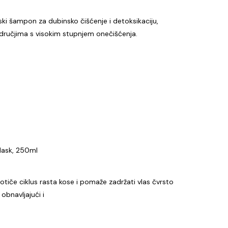
ski šampon za dubinsko čišćenje i detoksikaciju,
ručjima s visokim stupnjem onečišćenja.
Mask, 250ml
otiče ciklus rasta kose i pomaže zadržati vlas čvrsto
obnavljajući i