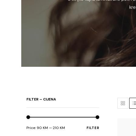
kre
FILTER – CIJENA
Price:
90 KM
—
210 KM
FILTER
Min
Max