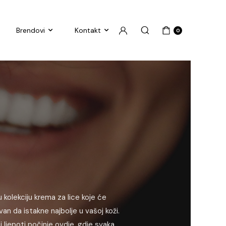
Brendovi
Kontakt
0
 kolekciju krema za lice koje će
ovan da istakne najbolje u vašoj koži.
 ljepoti počinje ovdje, gdje svaka