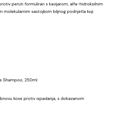
rotiv peruti formuliran s kavijarom, alfa-hidroksilnim
m molekularnim sastojkom biljnog podrijetla koji
oss Shampoo, 250ml
 obnovu kose protiv ispadanja, s dokazanom