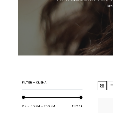
kre
FILTER – CIJENA
Price:
60 KM
—
250 KM
FILTER
Min
Max