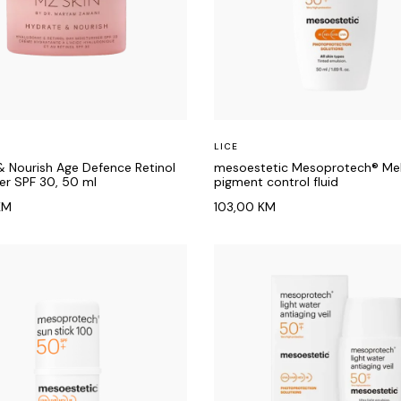
LICE
& Nourish Age Defence Retinol
mesoestetic Mesoprotech® Mel
er SPF 30, 50 ml
pigment control fluid
KM
103,00
KM