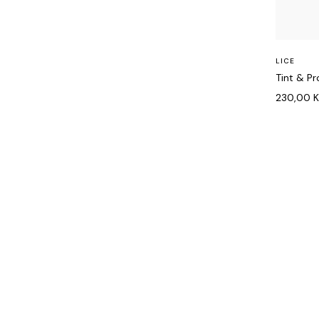
LICE
Tint & P
230,00
MENI
Naslovna
Tretmani