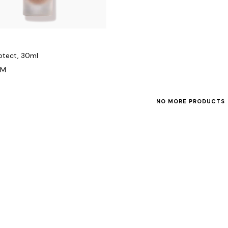
rotect, 30ml
KM
NO MORE PRODUCTS
BRENDOVI
Augustinus Bader
Bionike