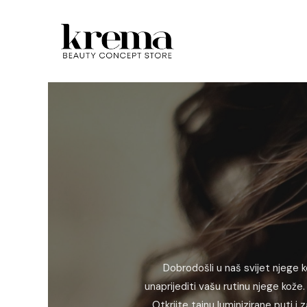
Dobrodošli u naš svijet njege k
unaprijediti vašu rutinu njege kože. 
Otkrijte tajnu luminizirane puti 