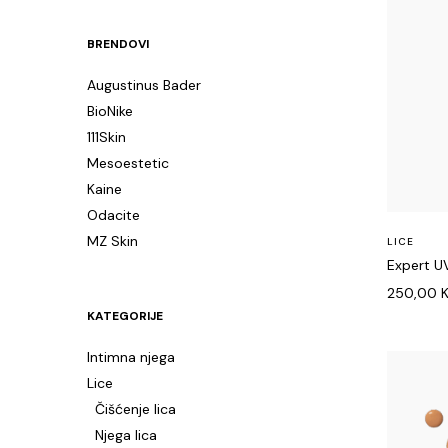
price
price
BRENDOVI
Augustinus Bader
BioNike
111Skin
Mesoestetic
Kaine
Odacite
MZ Skin
LICE
Expert U
250,00
KATEGORIJE
Intimna njega
Lice
Čišćenje lica
Njega lica