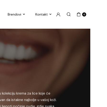
Brendovi
Kontakt
0
 kolekciju krema za lice koje će
ovan da istakne najbolje u vašoj koži.
 ljepoti počinje ovdje, gdje svaka