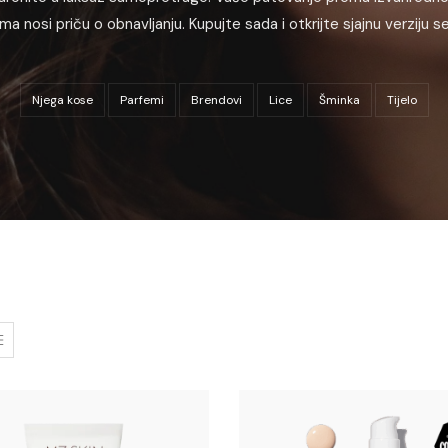
ma nosi priču o obnavljanju. Kupujte sada i otkrijte sjajnu verziju s
Njega kose
Parfemi
Brendovi
Lice
Šminka
Tijelo