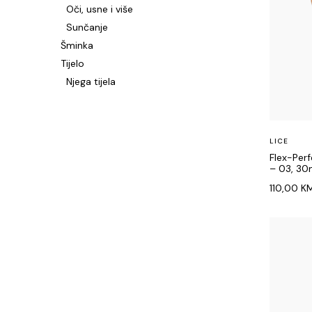
Oči, usne i više
Sunčanje
Šminka
Tijelo
Njega tijela
LICE
Flex-Per
– 03, 30
110,00
K