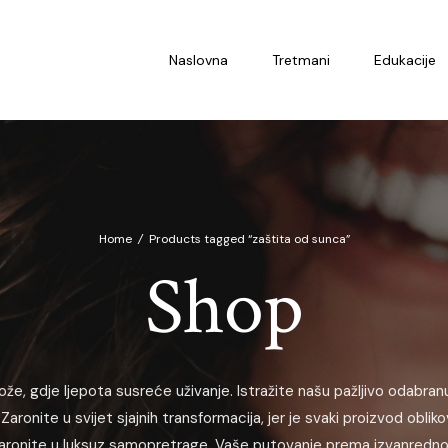
Naslovna
Tretmani
Edukacije
Home
/
Products tagged “zaštita od sunca”
Shop
ože, gdje ljepota susreće uživanje. Istražite našu pažljivo odabranu
Zaronite u svijet sjajnih transformacija, jer je svaki proizvod oblik
i zaronite u luksuz samopretrage. Vaše putovanje prema izvanrednoj