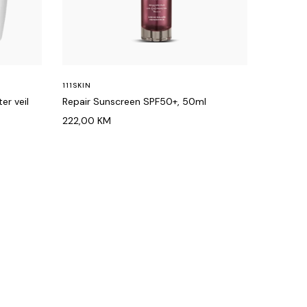
111SKIN
r veil
Repair Sunscreen SPF50+, 50ml
222,00
KM