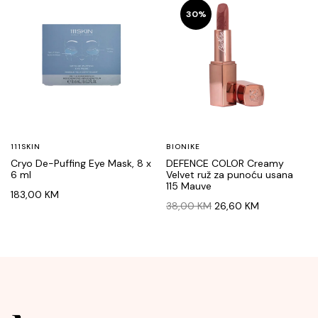
47,00 KM.
32,90 KM.
38,00 KM.
26,60 KM.
30%
111SKIN
BIONIKE
Cryo De-Puffing Eye Mask, 8 x
DEFENCE COLOR Creamy
6 ml
Velvet ruž za punoću usana
115 Mauve
183,00
KM
Original
Current
38,00
KM
26,60
KM
price
price
was:
is:
38,00 KM.
26,60 KM.