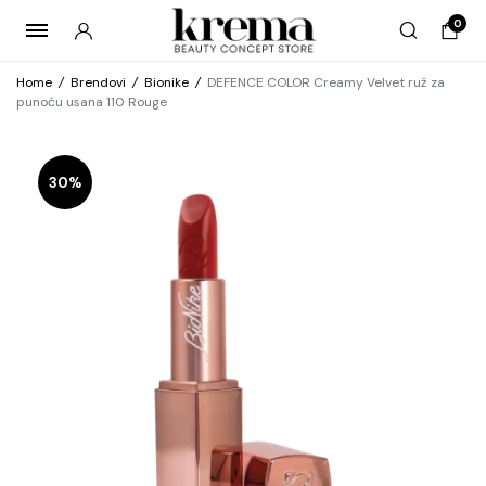
0
Home
/
Brendovi
/
Bionike
/
DEFENCE COLOR Creamy Velvet ruž za
punoću usana 110 Rouge
30%