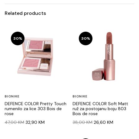
Related products
30%
30%
BIONIKE
BIONIKE
DEFENCE COLOR Pretty Touch
DEFENCE COLOR Soft Matt
rumenilo za lice 303 Bois de
ruž za postojanu boju 803
rose
Bois de rose
Original
Current
Original
Current
47,00
KM
32,90
KM
38,00
KM
26,60
KM
price
price
price
price
was:
is:
was:
is: