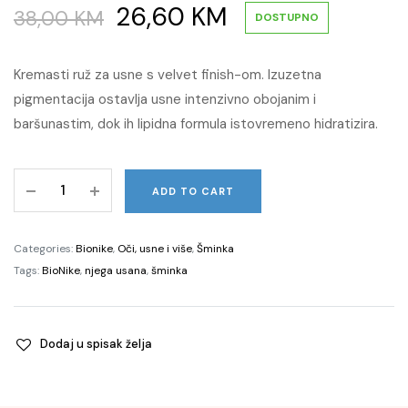
Original
Current
26,60
KM
38,00
KM
DOSTUPNO
price
price
Kremasti ruž za usne s velvet finish-om. Izuzetna
pigmentacija ostavlja usne intenzivno obojanim i
was:
is:
baršunastim, dok ih lipidna formula istovremeno hidratizira.
38,00 KM.
26,60 KM.
DEFENCE
ADD TO CART
COLOR
Creamy
Velvet
Categories:
Bionike
,
Oči, usne i više
,
Šminka
ruž
Tags:
BioNike
,
njega usana
,
šminka
za
punoću
usana
Dodaj u spisak želja
110
Rouge
quantity