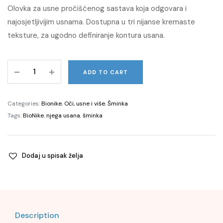
price
price
Olovka za usne pročišćenog sastava koja odgovara i
najosjetljivijim usnama. Dostupna u tri nijanse kremaste
was:
is:
teksture, za ugodno definiranje kontura usana.
24,00 KM.
16,80 KM.
DEFENCE
ADD TO CART
COLOR
Lipliner
olovka
Categories:
Bionike
,
Oči, usne i više
,
Šminka
za
Tags:
BioNike
,
njega usana
,
šminka
konturu
usana
204
Dodaj u spisak želja
Rouge
quantity
Description