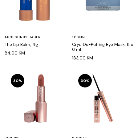
AUGUSTINUS BADER
111SKIN
The Lip Balm, 4g
Cryo De-Puffing Eye Mask, 8 x
6 ml
84,00
KM
183,00
KM
30%
30%