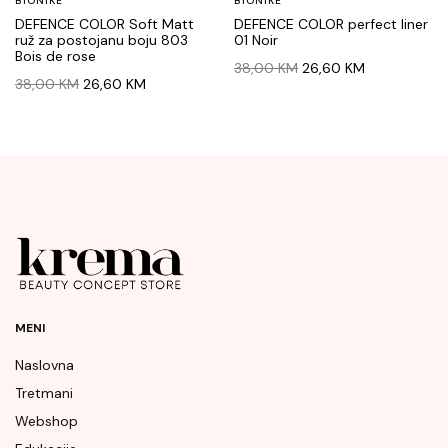
BIONIKE
BIONIKE
DEFENCE COLOR Soft Matt
DEFENCE COLOR perfect liner
ruž za postojanu boju 803
01 Noir
Bois de rose
Original
Current
38,00
KM
26,60
KM
Original
Current
38,00
KM
26,60
KM
price
price
price
price
was:
is:
was:
is:
38,00 KM.
26,60 KM.
38,00 KM.
26,60 KM.
MENI
Naslovna
Tretmani
Webshop