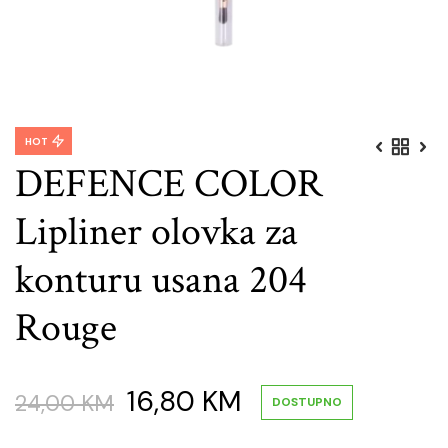
HOT
DEFENCE COLOR
Lipliner olovka za
konturu usana 204
Rouge
Original
Current
16,80
KM
24,00
KM
DOSTUPNO