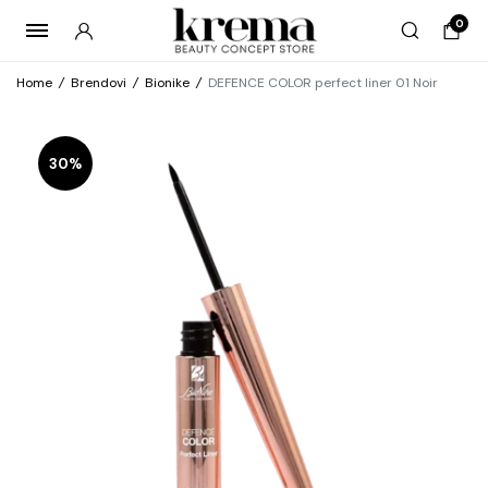
0
Home
/
Brendovi
/
Bionike
/
DEFENCE COLOR perfect liner 01 Noir
30%