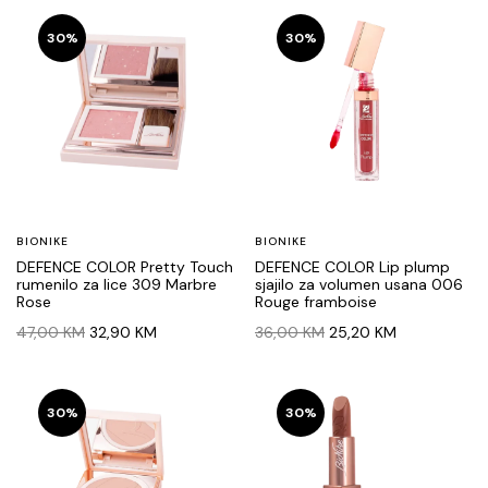
30%
30%
BIONIKE
BIONIKE
DEFENCE COLOR Pretty Touch
DEFENCE COLOR Lip plump
rumenilo za lice 309 Marbre
sjajilo za volumen usana 006
Rose
Rouge framboise
Original
Current
Original
Current
47,00
KM
32,90
KM
36,00
KM
25,20
KM
price
price
price
price
was:
is:
was:
is:
47,00 KM.
32,90 KM.
36,00 KM.
25,20 KM.
30%
30%