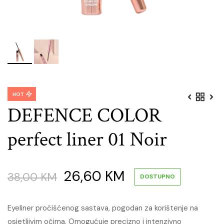
HOT
DEFENCE COLOR
perfect liner 01 Noir
Original
Current
26,60
KM
38,00
KM
DOSTUPNO
price
price
Eyeliner pročišćenog sastava, pogodan za korištenje na
osjetljivim očima. Omogućuje precizno i intenzivno