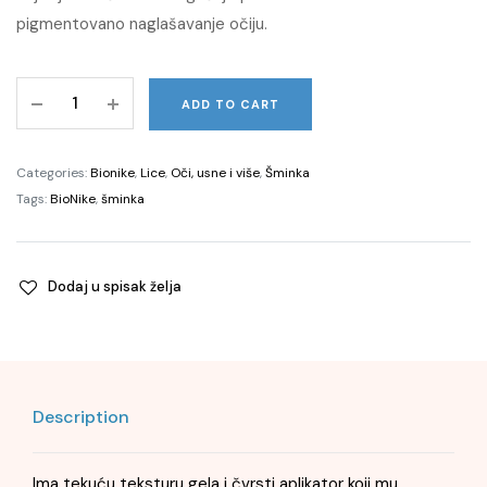
was:
is:
pigmentovano naglašavanje očiju.
38,00 KM.
26,60 KM.
DEFENCE
ADD TO CART
COLOR
perfect
liner
Categories:
Bionike
,
Lice
,
Oči, usne i više
,
Šminka
01
Tags:
BioNike
,
šminka
Noir
quantity
Dodaj u spisak želja
Description
Ima tekuću teksturu gela i čvrsti aplikator koji mu