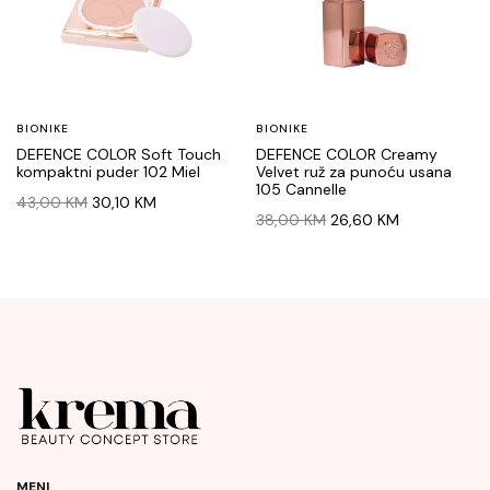
BIONIKE
BIONIKE
DEFENCE COLOR Soft Touch
DEFENCE COLOR Creamy
kompaktni puder 102 Miel
Velvet ruž za punoću usana
105 Cannelle
Original
Current
43,00
KM
30,10
KM
Original
Current
38,00
KM
26,60
KM
price
price
price
price
was:
is:
was:
is:
43,00 KM.
30,10 KM.
38,00 KM.
26,60 KM.
MENI