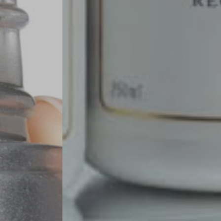
ri bolje kože, Biologique Recherche predstavlja najfinije proizvode
tijelo i vlasište za precizne tretmane i transformativne protokole
KONTAKT