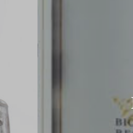
BIOLOGIQUE RECHERCHE
dne tipologije i tr
za njegu kože