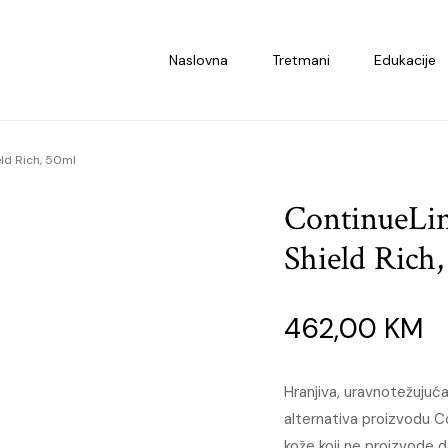
Naslovna
Tretmani
Edukacije
ld Rich, 50ml
ContinueLin
Shield Rich
462,00
KM
Hranjiva, uravnotežujuća
alternativa proizvodu C
kože koji ne proizvode d