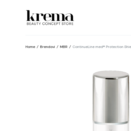
Home
/
Brendovi
/
MBR
/
ContinueLine med® Protection Shie