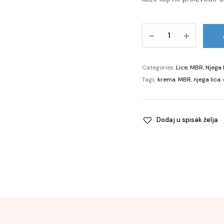
ContinueLine
med®
Protection
Shield
Categories:
Lice
,
MBR
,
Njega 
Rich,
Tags:
krema
,
MBR
,
njega lica
,
50ml
quantity
Dodaj u spisak želja