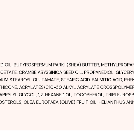
ED OIL, BUTYROSPERMUM PARKII (SHEA) BUTTER, METHYLPROPA
CETATE, CRAMBE ABYSSINICA SEED OIL, PROPANEDIOL, GLYCER
ODIUM STEAROYL GLUTAMATE, STEARIC ACID, PALMITIC ACID, P
HICONE, ACRYLATES/C10-30 ALKYL ACRYLATE CROSSPOLYMER,
APRYLYL GLYCOL, 1,2-HEXANEDIOL, TOCOPHEROL, TRIPLEUROSP
TEROLS, OLEA EUROPAEA (OLIVE) FRUIT OIL, HELIANTHUS ANNU