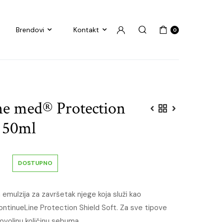
Brendovi
Kontakt
0
e med® Protection
, 50ml
DOSTUPNO
 emulzija za završetak njege koja služi kao
ontinueLine Protection Shield Soft. Za sve tipove
ovoljnu količinu sebuma.