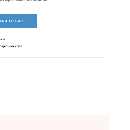
ADD TO CART
lica
osjetljiva koža