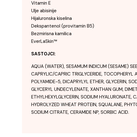
Vitamin E
Ulje abisinije
Hijaluronska kiselina
Dekspantenol (provitamin B5)
Bezmirisna kamilica
EverLaSkin™
SASTOJCI:
AQUA (WATER), SESAMUM INDICUM (SESAME) SE
CAPRYLIC/CAPRIC TRIGLYCERIDE, TOCOPHERYL A
POLYAMIDE-5, DICAPRYLYL ETHER, GLYCERIN, S
GLYCERYL UNDECYLENATE, XANTHAN GUM, DIMET
ETHYLHEXYLGLYCERIN, SODIUM HYALURONATE, C
HYDROLYZED WHEAT PROTEIN, SQUALANE, PHYTOS
SODIUM CITRATE, CERAMIDE NP, SORBIC ACID.