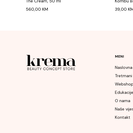
The Cream, 50 ml
Kombu Ba
560,00
KM
39,00
K
MENI
Naslovna
Tretmani
Websho
Edukacij
O nama
Naše vijes
Kontakt