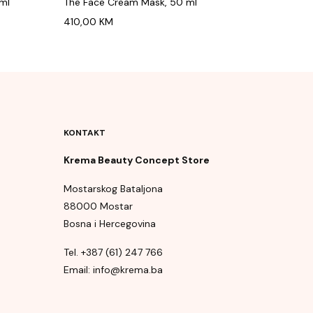
ml
The Face Cream Mask, 50 ml
410,00
KM
KONTAKT
Krema Beauty Concept Store
Mostarskog Bataljona
88000 Mostar
Bosna i Hercegovina
Tel. +387 (61) 247 766
Email: info@krema.ba