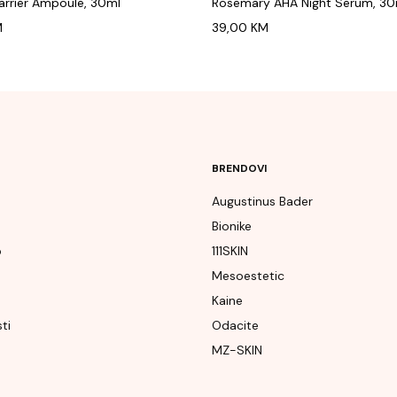
rrier Ampoule, 30ml
Rosemary AHA Night Serum, 30
M
39,00
KM
BRENDOVI
Augustinus Bader
Bionike
p
111SKIN
e
Mesoestetic
Kaine
ti
Odacite
MZ-SKIN