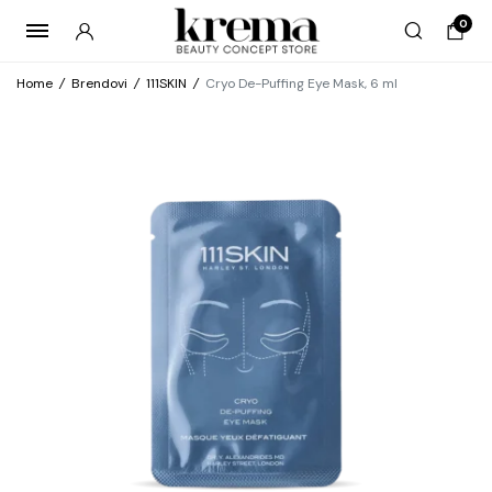
0
Home
/
Brendovi
/
111SKIN
/
Cryo De-Puffing Eye Mask, 6 ml