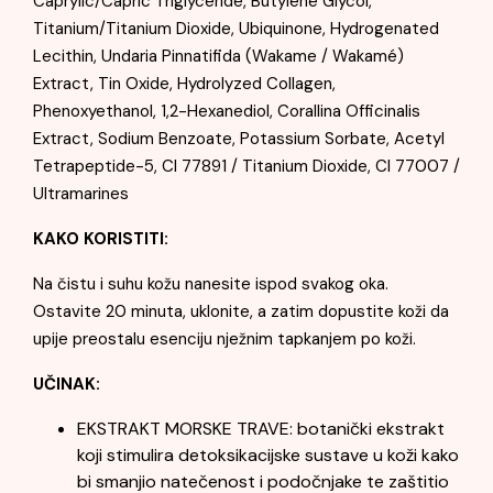
Caprylic/Capric Triglyceride, Butylene Glycol,
Titanium/Titanium Dioxide, Ubiquinone, Hydrogenated
Lecithin, Undaria Pinnatifida (Wakame / Wakamé)
Extract, Tin Oxide, Hydrolyzed Collagen,
Phenoxyethanol, 1,2-Hexanediol, Corallina Officinalis
Extract, Sodium Benzoate, Potassium Sorbate, Acetyl
Tetrapeptide-5, CI 77891 / Titanium Dioxide, CI 77007 /
Ultramarines
KAKO KORISTITI:
Na čistu i suhu kožu nanesite ispod svakog oka.
Ostavite 20 minuta, uklonite, a zatim dopustite koži da
upije preostalu esenciju nježnim tapkanjem po koži.
UČINAK:
EKSTRAKT MORSKE TRAVE: botanički ekstrakt
koji stimulira detoksikacijske sustave u koži kako
bi smanjio natečenost i podočnjake te zaštitio