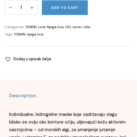
Cryo
ADD TO CART
De-
Puffing
Eye
Categories:
111SKIN
,
Lice
,
Njega lica
,
Oči, usne i više
Mask,
Tags:
111SKIN
,
njega lica
6
ml
quantity
Dodaj u spisak želja
Description
Individualne, hidrogelne maske koje zadržavaju vlagu
blisko se oviju oko konture očiju, ulijevajući kožu aktivnim
sastojcima – od morskih algi, za smanjenje jutarnje