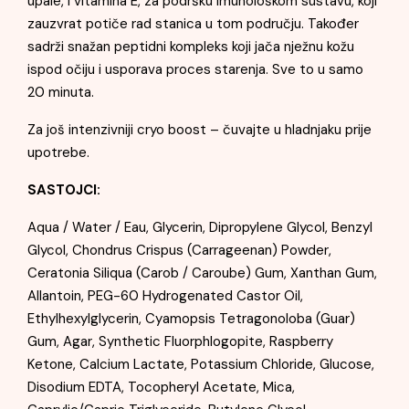
upale, i vitamina E, za podršku imunološkom sustavu, koji
zauzvrat potiče rad stanica u tom području. Također
sadrži snažan peptidni kompleks koji jača nježnu kožu
ispod očiju i usporava proces starenja. Sve to u samo
20 minuta.
Za još intenzivniji cryo boost – čuvajte u hladnjaku prije
upotrebe.
SASTOJCI:
Aqua / Water / Eau, Glycerin, Dipropylene Glycol, Benzyl
Glycol, Chondrus Crispus (Carrageenan) Powder,
Ceratonia Siliqua (Carob / Caroube) Gum, Xanthan Gum,
Allantoin, PEG-60 Hydrogenated Castor Oil,
Ethylhexylglycerin, Cyamopsis Tetragonoloba (Guar)
Gum, Agar, Synthetic Fluorphlogopite, Raspberry
Ketone, Calcium Lactate, Potassium Chloride, Glucose,
Disodium EDTA, Tocopheryl Acetate, Mica,