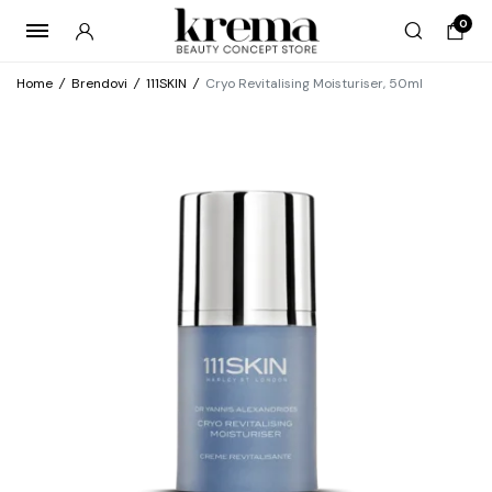
0
Home
/
Brendovi
/
111SKIN
/
Cryo Revitalising Moisturiser, 50ml