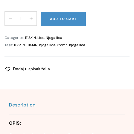
Cryo
ADD TO CART
Revitalising
Moisturiser,
50ml
Categories:
111SKIN
,
Lice
,
Njega lica
quantity
Tags:
111SKIN
,
111SKIN; njega lica
,
krema
,
njega lica
Dodaj u spisak želja
Description
OPIS: