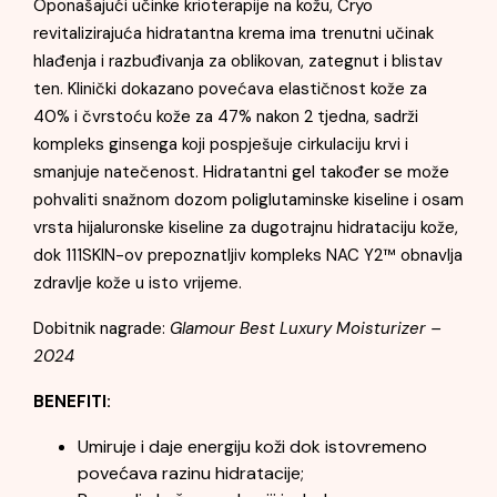
Oponašajući učinke krioterapije na kožu, Cryo
revitalizirajuća hidratantna krema ima trenutni učinak
hlađenja i razbuđivanja za oblikovan, zategnut i blistav
ten. Klinički dokazano povećava elastičnost kože za
40% i čvrstoću kože za 47% nakon 2 tjedna, sadrži
kompleks ginsenga koji pospješuje cirkulaciju krvi i
smanjuje natečenost. Hidratantni gel također se može
pohvaliti snažnom dozom poliglutaminske kiseline i osam
vrsta hijaluronske kiseline za dugotrajnu hidrataciju kože,
dok 111SKIN-ov prepoznatljiv kompleks NAC Y2™ obnavlja
zdravlje kože u isto vrijeme.
Dobitnik nagrade:
Glamour Best Luxury Moisturizer –
2024
BENEFITI:
Umiruje i daje energiju koži dok istovremeno
povećava razinu hidratacije;