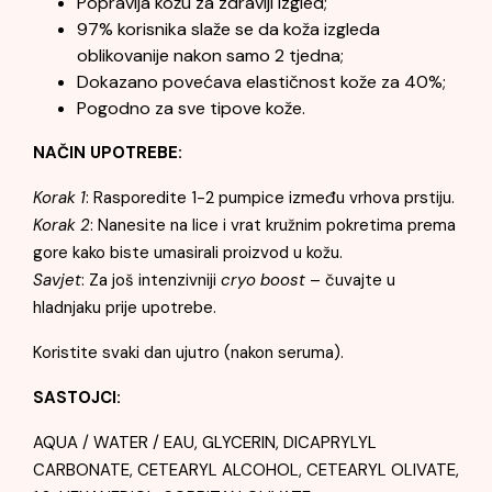
Popravlja kožu za zdraviji izgled;
97% korisnika slaže se da koža izgleda
oblikovanije nakon samo 2 tjedna;
Dokazano povećava elastičnost kože za 40%;
Pogodno za sve tipove kože.
NAČIN UPOTREBE:
Korak 1
: Rasporedite 1-2 pumpice između vrhova prstiju.
Korak 2
: Nanesite na lice i vrat kružnim pokretima prema
gore kako biste umasirali proizvod u kožu.
Savjet
: Za još intenzivniji
cryo boost
– čuvajte u
hladnjaku prije upotrebe.
Koristite svaki dan ujutro (nakon seruma).
SASTOJCI:
AQUA / WATER / EAU, GLYCERIN, DICAPRYLYL
CARBONATE, CETEARYL ALCOHOL, CETEARYL OLIVATE,