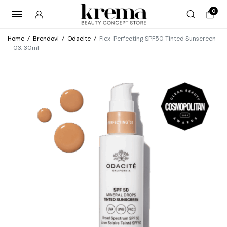
0
Home
/
Brendovi
/
Odacite
/
Flex-Perfecting SPF50 Tinted Sunscreen
– 03, 30ml