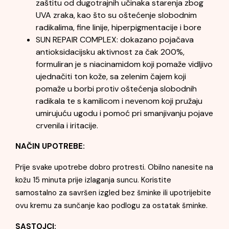
zaštitu od dugotrajnih učinaka starenja zbog
UVA zraka, kao što su oštećenje slobodnim
radikalima, fine linije, hiperpigmentacije i bore
SUN REPAIR COMPLEX: dokazano pojačava
antioksidacijsku aktivnost za čak 200%,
formuliran je s niacinamidom koji pomaže vidljivo
ujednačiti ton kože, sa zelenim čajem koji
pomaže u borbi protiv oštećenja slobodnih
radikala te s kamilicom i nevenom koji pružaju
umirujuću ugodu i pomoć pri smanjivanju pojave
crvenila i iritacije.
NAČIN UPOTREBE:
Prije svake upotrebe dobro protresti. Obilno nanesite na
kožu 15 minuta prije izlaganja suncu. Koristite
samostalno za savršen izgled bez šminke ili upotrijebite
ovu kremu za sunčanje kao podlogu za ostatak šminke.
SASTOJCI: