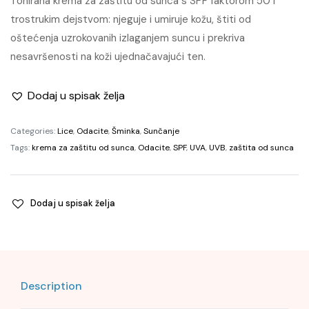
Tonirana krema za zaštitu od sunca s SPF faktorom 50 i
trostrukim dejstvom: njeguje i umiruje kožu, štiti od
oštećenja uzrokovanih izlaganjem suncu i prekriva
nesavršenosti na koži ujednačavajući ten.
Dodaj u spisak želja
Categories:
Lice
,
Odacite
,
Šminka
,
Sunčanje
Tags:
krema za zaštitu od sunca
,
Odacite
,
SPF
,
UVA
,
UVB
,
zaštita od sunca
Dodaj u spisak želja
Description