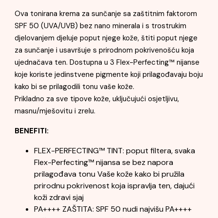
Ova tonirana krema za sunčanje sa zaštitnim faktorom
SPF 50 (UVA/UVB) bez nano minerala i s trostrukim
djelovanjem djeluje poput njege kože, štiti poput njege
za sunčanje i usavršuje s prirodnom pokrivenošću koja
ujednačava ten. Dostupna u 3 Flex-Perfecting™ nijanse
koje koriste jedinstvene pigmente koji prilagođavaju boju
kako bi se prilagodili tonu vaše kože.
Prikladno za sve tipove kože, uključujući osjetljivu,
masnu/mješovitu i zrelu.
BENEFITI:
FLEX-PERFECTING™ TINT: poput filtera, svaka
Flex-Perfecting™ nijansa se bez napora
prilagođava tonu Vaše kože kako bi pružila
prirodnu pokrivenost koja ispravlja ten, dajući
koži zdravi sjaj
PA++++ ZAŠTITA: SPF 50 nudi najvišu PA++++