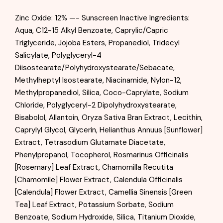
Zinc Oxide: 12% —- Sunscreen Inactive Ingredients:
Aqua, C12-15 Alkyl Benzoate, Caprylic/Capric
Triglyceride, Jojoba Esters, Propanediol, Tridecyl
Salicylate, Polyglyceryl-4
Diisostearate/Polyhydroxystearate/Sebacate,
Methylheptyl Isostearate, Niacinamide, Nylon-12,
Methylpropanediol, Silica, Coco-Caprylate, Sodium
Chloride, Polyglyceryl-2 Dipolyhydroxystearate,
Bisabolol, Allantoin, Oryza Sativa Bran Extract, Lecithin,
Caprylyl Glycol, Glycerin, Helianthus Annuus [Sunflower]
Extract, Tetrasodium Glutamate Diacetate,
Phenylpropanol, Tocopherol, Rosmarinus Officinalis
[Rosemary] Leaf Extract, Chamomilla Recutita
[Chamomile] Flower Extract, Calendula Officinalis
[Calendula] Flower Extract, Camellia Sinensis [Green
Tea] Leaf Extract, Potassium Sorbate, Sodium
Benzoate, Sodium Hydroxide, Silica, Titanium Dioxide,