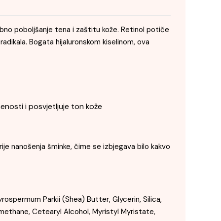
bno poboljšanje tena i zaštitu kože. Retinol potiče
 radikala. Bogata hijaluronskom kiselinom, ova
enosti i posvjetljuje ton kože
prije nanošenja šminke, čime se izbjegava bilo kakvo
ospermum Parkii (Shea) Butter, Glycerin, Silica,
methane, Cetearyl Alcohol, Myristyl Myristate,