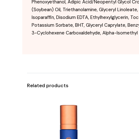
Phenoxyethanol, Adipic Acid/Neopentyl Glycol Cros
(Soybean) Oil, Triethanolamine, Glyceryl Linolea
Isoparaffin, Disodium EDTA, Ethylhexylglycerin, To
Potassium Sorbate, BHT, Glyceryl Caprylate, Benzyl 
3-Cyclohexene Carboxaldehyde, Alpha-Isomethyl 
Related products