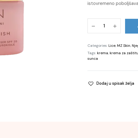
istovremeno poboljšava 
Hydrate
&
Nourish
Age
Categories:
Lice
,
MZ Skin
,
Nje
Defence
Tags:
krema
,
krema za zaštit
Retinol
sunca
Moisturizer
SPF
30,
Dodaj u spisak želja
50
ml
quantity