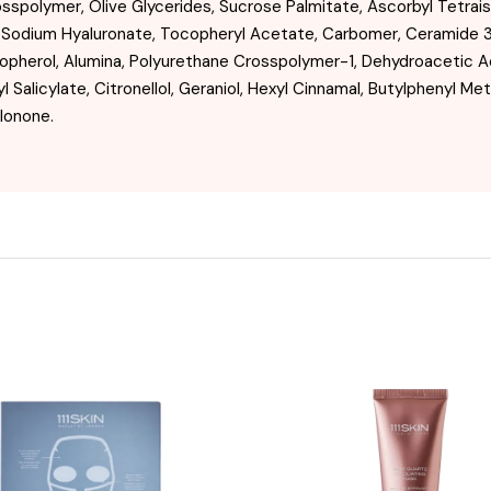
spolymer, Olive Glycerides, Sucrose Palmitate, Ascorbyl Tetraiso
te, Sodium Hyaluronate, Tocopheryl Acetate, Carbomer, Ceramide 3
copherol, Alumina, Polyurethane Crosspolymer-1, Dehydroacetic Acid
Salicylate, Citronellol, Geraniol, Hexyl Cinnamal, Butylphenyl Met
Ionone.