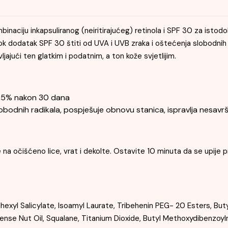
naciju inkapsuliranog (neiritirajućeg) retinola i SPF 30 za istodo
, dok dodatak SPF 30 štiti od UVA i UVB zraka i oštećenja slobodnih
jajući ten glatkim i podatnim, a ton kože svjetlijim.
8,5% nakon 30 dana
lobodnih radikala, pospješuje obnovu stanica, ispravlja nesavrš
 na očišćeno lice, vrat i dekolte. Ostavite 10 minuta da se upije 
xyl Salicylate, Isoamyl Laurate, Tribehenin PEG- 20 Esters, Butyr
ense Nut Oil, Squalane, Titanium Dioxide, Butyl Methoxydibenzoyl