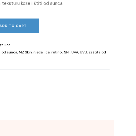
teksturu kože i štiti od sunca.
ADD TO CART
ga lica
u od sunca
,
MZ Skin
,
njega lica
,
retinol
,
SPF
,
UVA
,
UVB
,
zaštita od