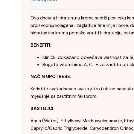
Ova dnevna hidratantna krema sadrži pionirsku kombi
proizvodnju kolagena i zaglađuje fine linije i bore
hidratantna krema pomaže vratiti hidrataciju, ostavl
BENEFITI:
Klinički dokazano povećava vlažnost za 1
Bogata vitaminima A, C i E za zaštitu od s
NAČIN UPOTREBE:
Koristite svakodnevno svako jutro i obilno nanesite
miješanje sa zaštitnim faktorom.
SASTOJCI:
Aqua (Water), Ethylhexyl Methoxycinnamate, Ethylhe
Caprylic/Capric Triglyceride, Caryodendron Orinoc