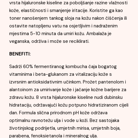
vrsta hijaluronske kiseline za poboljšanje razine vlažnosti
kože, elastičnosti i smanjenje iritacije. Koristite ga kao
toner nanošenjem tankog sloja na kožu nakon čišćenja ili
ostavite natopljenu vatu na osjetljivim i nadraženim
mjestima 5-10 minuta da umiri kožu. Ambalaža je
veganska, održiva i može se reciklirati.
BENEFITI:
Sadrži 60% fermentiranog kombucha čaja bogatog
vitaminima i beta-glukanom za vitalizaciju kože s
izvrsnim antioksidativnim učinkom. Prožet pantenolom i
alantoinom za umirivanje kože i jačanje kožne barijere za
zdravu kožu. 8 vrsta hijaluronske kiseline nudi dubinsku
hidrataciju, održavajući kožu potpuno hidratiziranom cijeli
dan. Formula slična prirodnom pH kože održava
optimalnu ravnotežu ulja i vode u koži. Bez sastojaka
životinjskog podrijetla, umjetnih mirisa, umjetnih boja,
parabena, fenoksietanola i mineralnog ulja.