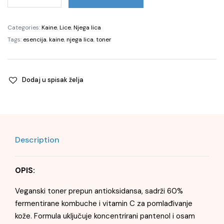
Balancing
Ampoule
Toner,
Categories:
Kaine
,
Lice
,
Njega lica
150ml
Tags:
esencija
,
kaine
,
njega lica
,
toner
quantity
Dodaj u spisak želja
Description
OPIS:
Veganski toner prepun antioksidansa, sadrži 60%
fermentirane kombuche i vitamin C za pomlađivanje
kože. Formula uključuje koncentrirani pantenol i osam