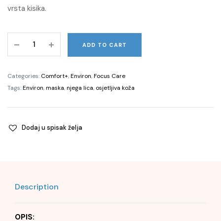
vrsta kisika.
Purifying
ADD TO CART
Anti-
Pollution
Masque,
Categories:
Comfort+
,
Environ
,
Focus Care
75ml
Tags:
Environ
,
maska
,
njega lica
,
osjetljiva koža
quantity
Dodaj u spisak želja
Description
OPIS: