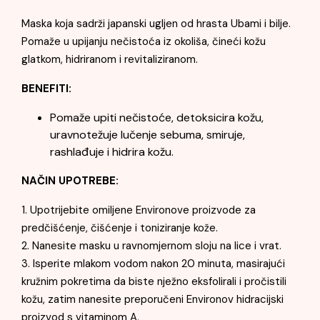
Maska koja sadrži japanski ugljen od hrasta Ubami i bilje.
Pomaže u upijanju nečistoća iz okoliša, čineći kožu
glatkom, hidriranom i revitaliziranom.
BENEFITI:
Pomaže upiti nečistoće, detoksicira kožu,
uravnotežuje lučenje sebuma, smiruje,
rashlađuje i hidrira kožu.
NAČIN UPOTREBE:
1. Upotrijebite omiljene Environove proizvode za
predčišćenje, čišćenje i toniziranje kože.
2. Nanesite masku u ravnomjernom sloju na lice i vrat.
3. Isperite mlakom vodom nakon 20 minuta, masirajući
kružnim pokretima da biste nježno eksfolirali i pročistili
kožu, zatim nanesite preporučeni Environov hidracijski
proizvod s vitaminom A.