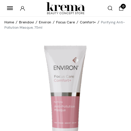
0
Home
/
Brendovi
/
Environ
/
Focus Care
/
Comfort+
/
Purifying Anti-
Pollution Masque, 75ml