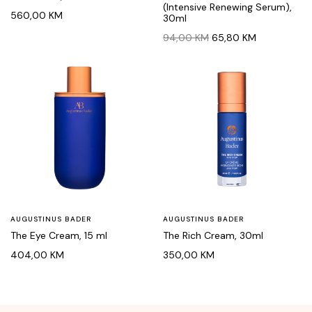
(Intensive Renewing Serum),
560,00
KM
30ml
Original
Current
94,00
KM
65,80
KM
price
price
was:
is:
94,00 KM.
65,80 KM.
AUGUSTINUS BADER
AUGUSTINUS BADER
The Eye Cream, 15 ml
The Rich Cream, 30ml
404,00
KM
350,00
KM