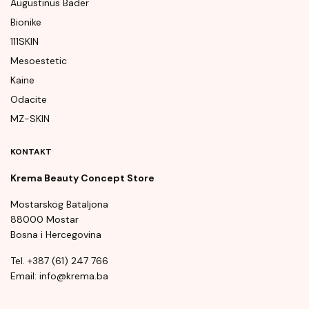
Augustinus Bader
Bionike
111SKIN
Mesoestetic
Kaine
Odacite
MZ-SKIN
KONTAKT
Krema Beauty Concept Store
Mostarskog Bataljona
88000 Mostar
Bosna i Hercegovina
Tel. +387 (61) 247 766
Email: info@krema.ba