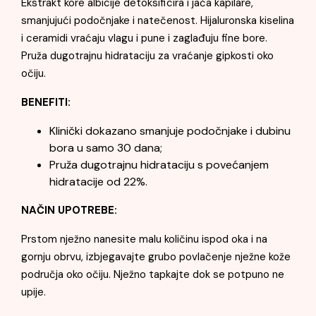
Ekstrakt kore albicije detoksificira i jača kapilare,
smanjujući podočnjake i natečenost. Hijaluronska kiselina
i ceramidi vraćaju vlagu i pune i zaglađuju fine bore.
Pruža dugotrajnu hidrataciju za vraćanje gipkosti oko
očiju.
BENEFITI:
Klinički dokazano smanjuje podočnjake i dubinu
bora u samo 30 dana;
Pruža dugotrajnu hidrataciju s povećanjem
hidratacije od 22%.
NAČIN UPOTREBE:
Prstom nježno nanesite malu količinu ispod oka i na
gornju obrvu, izbjegavajte grubo povlačenje nježne kože
područja oko očiju. Nježno tapkajte dok se potpuno ne
upije.