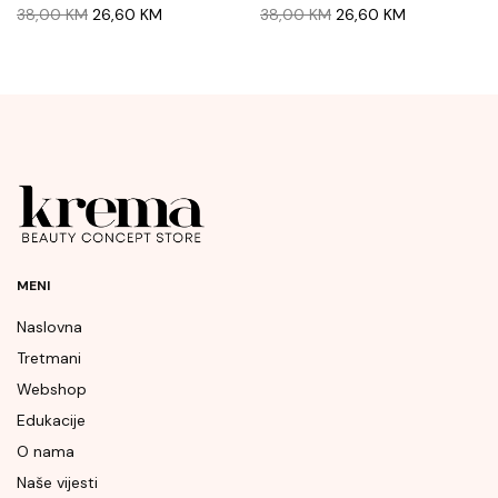
Original
Current
Original
Current
38,00
KM
26,60
KM
38,00
KM
26,60
KM
price
price
price
price
was:
is:
was:
is:
38,00 KM.
26,60 KM.
38,00 KM.
26,60 KM.
MENI
Naslovna
Tretmani
Webshop
Edukacije
O nama
Naše vijesti