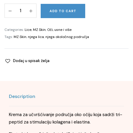
Soothe
ADD TO CART
&
Smooth
Collagen
Categories:
Lice
,
MZ Skin
,
Oči, usne i više
Activating
Tags:
MZ Skin
,
njega lica
,
njega okoločnog područja
Eye
Complex,
14ml
Dodaj u spisak želja
quantity
Description
Krema za učvršćivanje područja oko očiju koja sadrži tri-
peptid za stimulaciju kolagena i elastina.