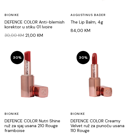
BIONIKE
AUGUSTINUS BADER
DEFENCE COLOR Anti-blemish
The Lip Balm, 4g
korektor u stiku 01 Ivoire
84,00
KM
Original
Current
30,00
KM
21,00
KM
price
price
was:
is:
30,00 KM.
21,00 KM.
30%
30%
BIONIKE
BIONIKE
DEFENCE COLOR Nutri Shine
DEFENCE COLOR Creamy
ruž za sjaj usana 210 Rouge
Velvet ruž za punoću usana
framboise
110 Rouge