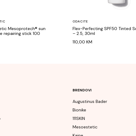
TIC
ODACITE
tic Mesoprotech® sun
Flex-Perfecting SPF50 Tinted 
e repairing stick 100
– 2.5, 30ml
110,00
KM
BRENDOVI
Augustinus Bader
Bionike
p
111SKIN
e
Mesoestetic
Kaine