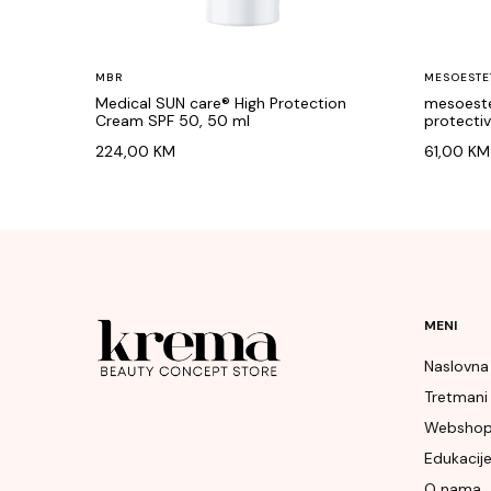
MBR
MESOESTE
Medical SUN care® High Protection
mesoeste
Cream SPF 50, 50 ml
protectiv
224,00
KM
61,00
KM
MENI
Naslovna
Tretmani
Websho
Edukacij
O nama