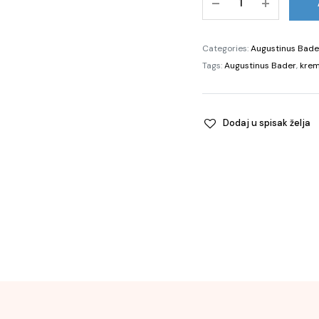
Sunscreen
SPF50,
30ml
Categories:
Augustinus Bade
quantity
Tags:
Augustinus Bader
,
kre
Dodaj u spisak želja