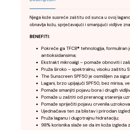
Njega kože susreće zaštitu od sunca u ovoj laganoj
obnavlja kožu, sprječavajući i smanjujući vidljive
BENEFITI:
Pokreće ga TFC8® tehnologija, formuliran 
antioksidansima;
Ekstrakt mikroalgi – pomaže obnoviti i zašti
Pruža široko – spektralnu, visoku zaštitu 
The Sunscreen SPF50 je osmišljen za sigur
Lagani, brzo upijajući SPF50, bez mirisa, 
Pomaže smanjiti pojavu bora i drugih vidlji
Pomaže u zaštiti od preranog starenja u
Pomaže spriječiti pojavu crvenila uzrokov
Ujednačava ten za blistav i prirodan izgled
Pruža laganu i dugotrajnu hidrataciju;
98% korisnika slaže se da im koža izgleda z