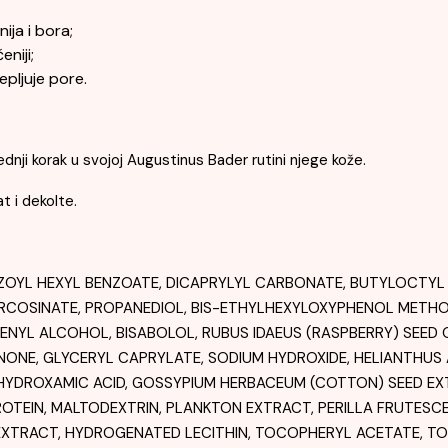
ija i bora;
niji;
pljuje pore.
dnji korak u svojoj Augustinus Bader rutini njege kože.
t i dekolte.
OYL HEXYL BENZOATE, DICAPRYLYL CARBONATE, BUTYLOCTYL 
RCOSINATE, PROPANEDIOL, BIS-ETHYLHEXYLOXYPHENOL METHO
HENYL ALCOHOL, BISABOLOL, RUBUS IDAEUS (RASPBERRY) SEED 
ONE, GLYCERYL CAPRYLATE, SODIUM HYDROXIDE, HELIANTHUS
DROXAMIC ACID, GOSSYPIUM HERBACEUM (COTTON) SEED EXTR
PROTEIN, MALTODEXTRIN, PLANKTON EXTRACT, PERILLA FRUTES
AF EXTRACT, HYDROGENATED LECITHIN, TOCOPHERYL ACETATE, T