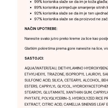
99% korisnika slaže se da im je koža glađa;
89% korisnika primjećuje smanjenje sitnih lin
92% korisnika slaže se da im je ten ujednače
97% korisnika slaže se da proizvod ne zače
NAČIN UPOTR
EBE:
Nanesite svako jutro preko kreme za lice kao poslje
Glatkim pokretima prema gore nanesite na lice, vra
SASTOJCI:
AQUA/WATER/EAU, DIETHYLAMINO HYDROXYBENZ
ETHYLHEXYL TRIAZONE, ISOPROPYL LAUROYL SA
SULFONIC ACID, SILICA, CETEARYL ALCOHOL, BE
ESTERS, CAPRYLYL GLYCOL, HYDROXYACETOPHEN
STEAROYL GLUTAMATE, XANTHAN GUM, CAPRYLHY
PHYTATE, POLYGLYCERIN-3, HYDROLYZED RICE 
EXTRACT, CITRIC ACID, CAMELLIA SINENSIS LE