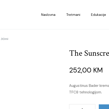
Naslovna
Tretmani
Edukacije
, 30ml
The Sunscr
252,00
KM
Augustinus Bader krema
TFC8 tehnologijom.
The