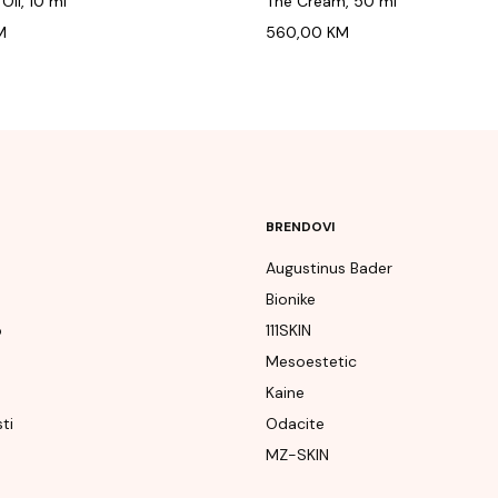
Oil, 10 ml
The Cream, 50 ml
M
560,00
KM
BRENDOVI
Augustinus Bader
Bionike
p
111SKIN
e
Mesoestetic
Kaine
ti
Odacite
MZ-SKIN