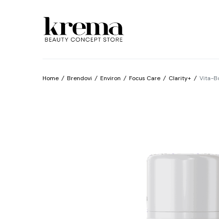
Home
/
Brendovi
/
Environ
/
Focus Care
/
Clarity+
/
Vita-B