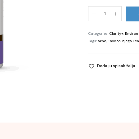
Vita-
Botanical
Sebu-
ACE
Categories:
Clarity+
,
Environ
Oil,
Tags:
akne
,
Environ
,
njega lica
60ml
quantity
Dodaj u spisak želja