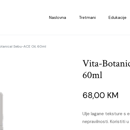
Naslovna
Tretmani
Edukacije
otanical Sebu-ACE Oil, 60ml
Vita-Botani
60ml
68,00
KM
Ulje lagane teksture s 
nepravilnosti. Koristiti