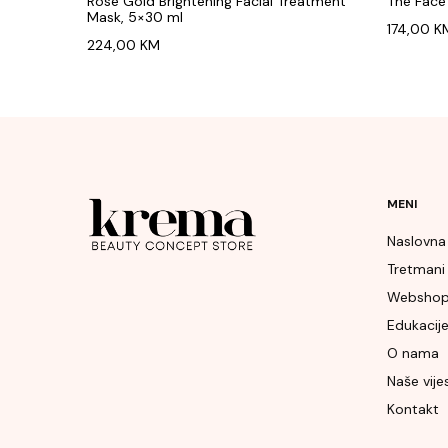
Rose Gold Brightening Facial Treatment
The Face 
Mask, 5×30 ml
174,00
K
224,00
KM
MENI
Naslovna
Tretmani
Websho
Edukacij
O nama
Naše vijes
Kontakt