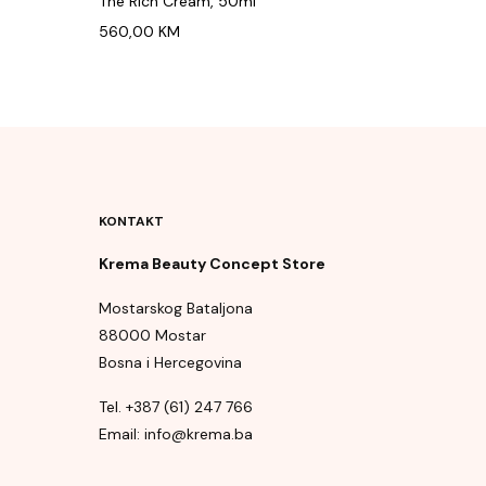
The Rich Cream, 50ml
560,00
KM
KONTAKT
Krema Beauty Concept Store
Mostarskog Bataljona
88000 Mostar
Bosna i Hercegovina
Tel. +387 (61) 247 766
Email: info@krema.ba