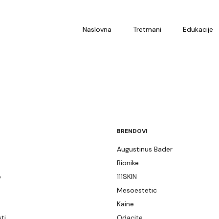
Naslovna
Tretmani
Edukacije
BRENDOVI
Augustinus Bader
Bionike
p
111SKIN
e
Mesoestetic
Kaine
ti
Odacite