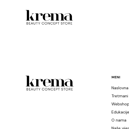
MENI
Naslovna
Tretmani
Websho
Edukacij
O nama
Naše vijes