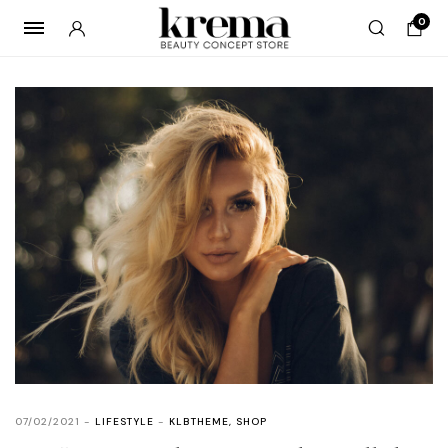
0
07/02/2021
LIFESTYLE
KLBTHEME
,
SHOP