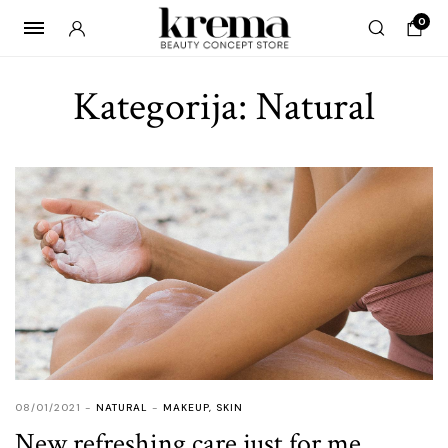
0
Kategorija:
Natural
08/01/2021
NATURAL
MAKEUP
,
SKIN
New refreshing care just for me