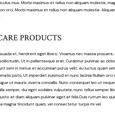
iculus mus. Morbi maximus et tellus non aliquam molestie, mag
 non orci. Morbi maximus et tellus non aliquam molestie. Aliqua
.
CARE PRODUCTS
esuada et, hendrerit eget libero. Vivamus nec massa posuere, c
sollicitudin. Ut in pellentesque erat. Curabitur pulvinar ac dol
idunt sem in metus et accumsan purus velit, eu luctus quam s
enatis justo. Ut imperdiet euismod et nunc lacinia Nullam orci
augue ut mauris viverra convallis. Nunc consequat leo ut neq
ulla semper, dui eget sodales vulputate, nunc tellus semper libe
sto at diam aliquam pulvinar eget at felis.Duis rutrum leo quis 
sa magna tincidunt quam, vel consectetur turpis mi vel.