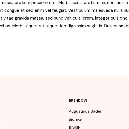
assa pretium posuere orci. Morbi lacinia pretium mi, sed lacinia
lit congue at sed enim vel feugiat. Vestibulum malesuada nulla nun
Ut vitae gravida massa, sed nunc vehicula lorem. Integer quis tin
ibus. Morbi aliquet sit aliquet leo dignissim sagittis. Duis quam o
BRENDOVI
Augustinus Bader
Bionike
p
111SKIN