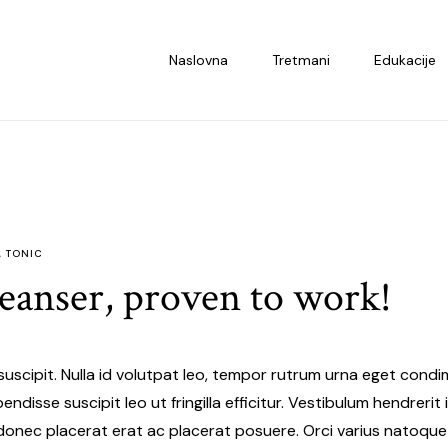
Naslovna
Tretmani
Edukacije
,
TONIC
leanser, proven to work!
suscipit. Nulla id volutpat leo, tempor rutrum urna eget condi
ndisse suscipit leo ut fringilla efficitur. Vestibulum hendrerit
 donec placerat erat ac placerat posuere. Orci varius natoqu