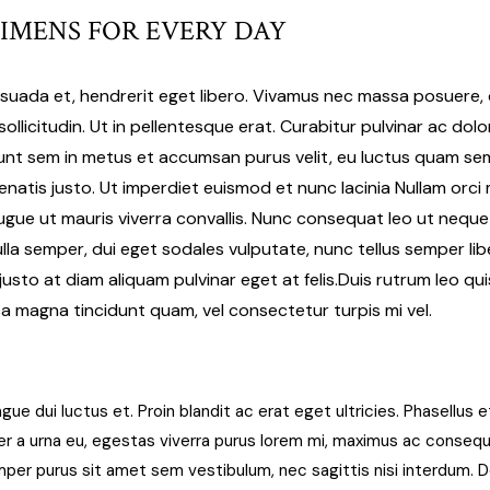
IMENS FOR EVERY DAY
esuada et, hendrerit eget libero. Vivamus nec massa posuere, c
sollicitudin. Ut in pellentesque erat. Curabitur pulvinar ac dol
idunt sem in metus et accumsan purus velit, eu luctus quam s
enatis justo. Ut imperdiet euismod et nunc lacinia Nullam orci
augue ut mauris viverra convallis. Nunc consequat leo ut neq
ulla semper, dui eget sodales vulputate, nunc tellus semper libe
sto at diam aliquam pulvinar eget at felis.Duis rutrum leo quis 
sa magna tincidunt quam, vel consectetur turpis mi vel.
gue dui luctus et. Proin blandit ac erat eget ultricies. Phasellus et
per a urna eu, egestas viverra purus lorem mi, maximus ac consequa
per purus sit amet sem vestibulum, nec sagittis nisi interdum.