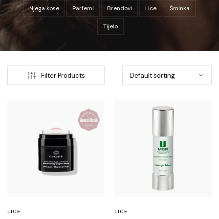
Njega kose
Parfemi
Brendovi
Lice
Šminka
Tijelo
Filter Products
LICE
LICE