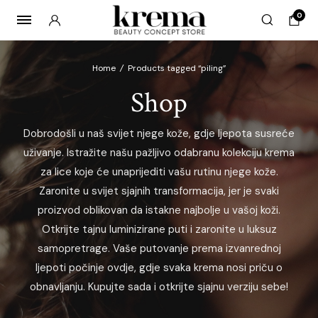
0
Home
/
Products tagged “piling”
Shop
x
Dobrodošli u naš svijet njege kože, gdje ljepota susreće
ce
ce
uživanje. Istražite našu pažljivo odabranu kolekciju krema
za lice koje će unaprijediti vašu rutinu njege kože.
Zaronite u svijet sjajnih transformacija, jer je svaki
proizvod oblikovan da istakne najbolje u vašoj koži.
Otkrijte tajnu luminizirane puti i zaronite u luksuz
samopretrage. Vaše putovanje prema izvanrednoj
ljepoti počinje ovdje, gdje svaka krema nosi priču o
obnavljanju. Kupujte sada i otkrijte sjajnu verziju sebe!