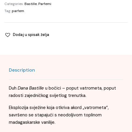
quantity
Categories:
Bastille
,
Parfemi
Tag:
parfem
Dodaj u spisak želja
Description
Duh
Dana Bastille
u bočici – poput vatrometa, poput
radosti zajedničkog svijetlog trenutka.
Eksplozija svježine koja otkriva akord „vatrometa“,
savršeno se stapajući s neodoljivom toplinom
madagaskarske vanilije.