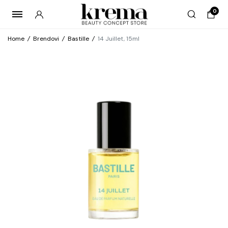
0
Home
/
Brendovi
/
Bastille
/
14 Juillet, 15ml