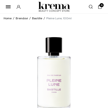
0
Home
/
Brendovi
/
Bastille
/
Pleine Lune, 100ml