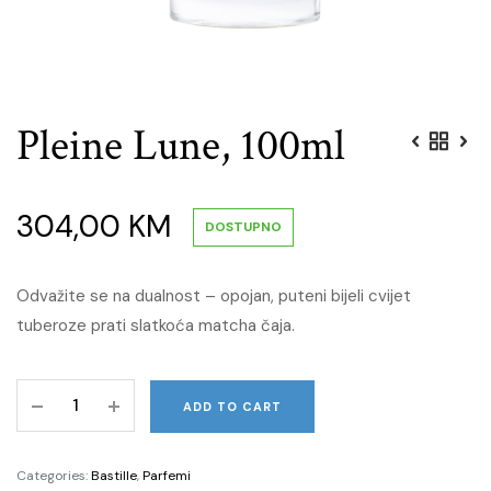
Pleine Lune, 100ml
304,00
KM
DOSTUPNO
Odvažite se na dualnost – opojan, puteni bijeli cvijet
tuberoze prati slatkoća matcha čaja.
Pleine
ADD TO CART
Lune,
100ml
quantity
Categories:
Bastille
,
Parfemi