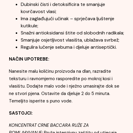
Dubinski čisti i detoksificira te smanjuje
kovrčavost vlasi;
Ima zaglađujući učinak – sprječava ljuštenje
kutikule;
Snažni antioksidansi štite od slobodnih radikala;
Smanjuje osjetljivost vlasišta, ublažava svrbež;
Regulira lučenje sebuma i djeluje antiseptički.
NAČIN UPOTREBE:
Nanesite malu količinu proizvoda na dlan, razradite
teksturu i ravnomjerno rasporedite po mokroj kosi i
vlasištu. Dodajte malo vode i nježno umasirajte dok se
ne stvori pjena. Ostavite da djeluje 2 do 5 minuta.
Temeljito isperite s puno vode.
SASTOJCI:
KONCENTRAT CRNE BACCARA RUŽE ZA
POMLAĐIVANJE:
Pruža intenzivnu zaštitu od utjecaja