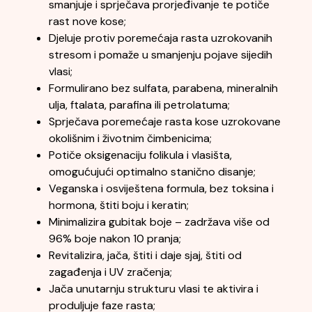
smanjuje i sprječava prorjeđivanje te potiče
rast nove kose;
Djeluje protiv poremećaja rasta uzrokovanih
stresom i pomaže u smanjenju pojave sijedih
vlasi;
Formulirano bez sulfata, parabena, mineralnih
ulja, ftalata, parafina ili petrolatuma;
Sprječava poremećaje rasta kose uzrokovane
okolišnim i životnim čimbenicima;
Potiče oksigenaciju folikula i vlasišta,
omogućujući optimalno stanično disanje;
Veganska i osviještena formula, bez toksina i
hormona, štiti boju i keratin;
Minimalizira gubitak boje – zadržava više od
96% boje nakon 10 pranja;
Revitalizira, jača, štiti i daje sjaj, štiti od
zagađenja i UV zračenja;
Jača unutarnju strukturu vlasi te aktivira i
produljuje faze rasta;