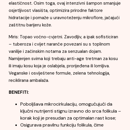
elastičnost. Osim toga, ovaj intenzivni šampon smanjuje
osjetljivost vlasišta, optimizira prirodne faktore
hidratacije i pomaže u uravnoteženju mikroflore, jačajući
zaštitnu barijeru kože.
Miris: Topao voćno-cvjetni. Zavodljiv, a ipak sofisticiran
– tuberoza i cvijet naranče povezani su s toplinom
vanilije i začinskim notama za senzualan dojam.
Namijenjen svima koji trebaju anti-age tretman za kosu
ili imaju kosu koja je oslabjela, prorijeđena ili lomljiva.
Veganske i osviještene formule, zelena tehnologija,
reciklirana ambalaža.
BENEFITI:
Poboljšava mikrocirkulaciju, omogućujući da
ključni nutrijenti stignu izravno do srca folikula –
korak koji je presudan za optimalan rast kose;
Osigurava pravilnu funkciju folikula, čime