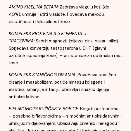
AMINO KISELINA BETAIN:
Zadržava vlagu u koži (do
40%), umiruje i štiti vlasište. Povećava mekoću,
elastičnost i fleksibilnost kose.
KOMPLEKS PROTEINA S 5 ELEMENTA U
TRAGOVIMA:
Sadrži magnezij, željezo, cink, bakar i silicij.
Sprječava konverziju testosterona u DHT (glavni
uzročnik ispadanja kose). Hrani stanice za optimalan rast
kose.
KOMPLEKS STANIČNOG DISANJA:
Povećava stanično
disanje i metabolizam, potiče sintezu kolagena i
elastina, smanjuje iritaciju, obnavlja i snažno djeluje
antioksidativno.
BIFLAVONOIDI RUŽIČASTE BOBICE:
Bogati polifenolima
– posebno biflavonoidima – s moćnim antioksidativnim i
umirujućim djelovanjem. Ublažavaju crvenilo i nelagodu
vlasišta, dokazano smanjuju svrbež i ljuskanje kod osoba