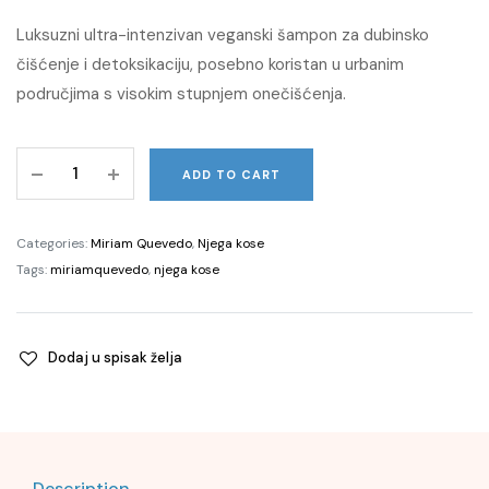
Luksuzni ultra-intenzivan veganski šampon za dubinsko
čišćenje i detoksikaciju, posebno koristan u urbanim
područjima s visokim stupnjem onečišćenja.
Black
ADD TO CART
Baccara
Cellular
Breathing
Categories:
Miriam Quevedo
,
Njega kose
Hair
Tags:
miriamquevedo
,
njega kose
Multiplying
Intensive
Shampoo,
Dodaj u spisak želja
200ml
quantity
Description