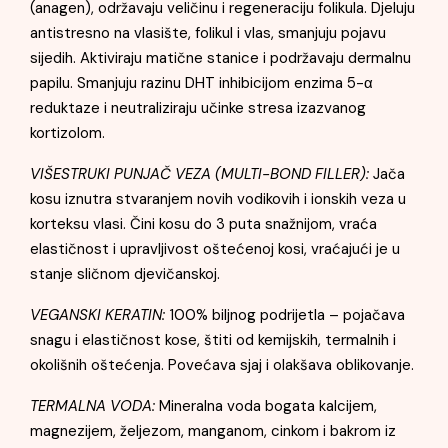
(anagen), održavaju veličinu i regeneraciju folikula. Djeluju
antistresno na vlasište, folikul i vlas, smanjuju pojavu
sijedih. Aktiviraju matične stanice i podržavaju dermalnu
papilu. Smanjuju razinu DHT inhibicijom enzima 5-α
reduktaze i neutraliziraju učinke stresa izazvanog
kortizolom.
VIŠESTRUKI PUNJAČ VEZA (MULTI-BOND FILLER):
Jača
kosu iznutra stvaranjem novih vodikovih i ionskih veza u
korteksu vlasi. Čini kosu do 3 puta snažnijom, vraća
elastičnost i upravljivost oštećenoj kosi, vraćajući je u
stanje sličnom djevičanskoj.
VEGANSKI KERATIN:
100% biljnog podrijetla – pojačava
snagu i elastičnost kose, štiti od kemijskih, termalnih i
okolišnih oštećenja. Povećava sjaj i olakšava oblikovanje.
TERMALNA VODA:
Mineralna voda bogata kalcijem,
magnezijem, željezom, manganom, cinkom i bakrom iz