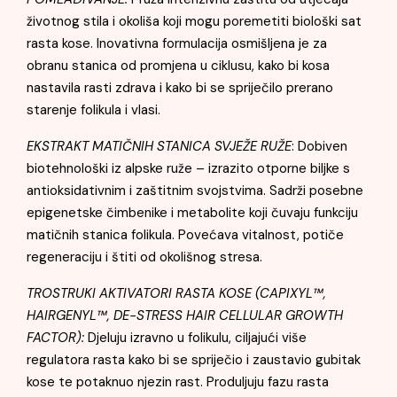
životnog stila i okoliša koji mogu poremetiti biološki sat
rasta kose. Inovativna formulacija osmišljena je za
obranu stanica od promjena u ciklusu, kako bi kosa
nastavila rasti zdrava i kako bi se spriječilo prerano
starenje folikula i vlasi.
EKSTRAKT MATIČNIH STANICA SVJEŽE RUŽE
: Dobiven
biotehnološki iz alpske ruže – izrazito otporne biljke s
antioksidativnim i zaštitnim svojstvima. Sadrži posebne
epigenetske čimbenike i metabolite koji čuvaju funkciju
matičnih stanica folikula. Povećava vitalnost, potiče
regeneraciju i štiti od okolišnog stresa.
TROSTRUKI AKTIVATORI RASTA KOSE (CAPIXYL™,
HAIRGENYL™, DE-STRESS HAIR CELLULAR GROWTH
FACTOR):
Djeluju izravno u folikulu, ciljajući više
regulatora rasta kako bi se spriječio i zaustavio gubitak
kose te potaknuo njezin rast. Produljuju fazu rasta