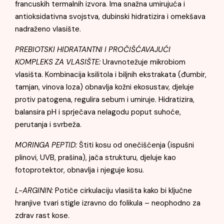
francuskih termalnih izvora. Ima snažna umirujuća i
antioksidativna svojstva, dubinski hidratizira i omekšava
nadraženo vlasište.
PREBIOTSKI HIDRATANTNI I PROČIŠĆAVAJUĆI
KOMPLEKS ZA VLASIŠTE:
Uravnotežuje mikrobiom
vlasišta. Kombinacija ksilitola i biljnih ekstrakata (đumbir,
tamjan, vinova loza) obnavlja kožni ekosustav, djeluje
protiv patogena, regulira sebum i umiruje. Hidratizira,
balansira pH i sprječava nelagodu poput suhoće,
perutanja i svrbeža.
MORINGA PEPTID:
Štiti kosu od onečišćenja (ispušni
plinovi, UVB, prašina), jača strukturu, djeluje kao
fotoprotektor, obnavlja i njeguje kosu.
L-ARGININ:
Potiče cirkulaciju vlasišta kako bi ključne
hranjive tvari stigle izravno do folikula – neophodno za
zdrav rast kose.