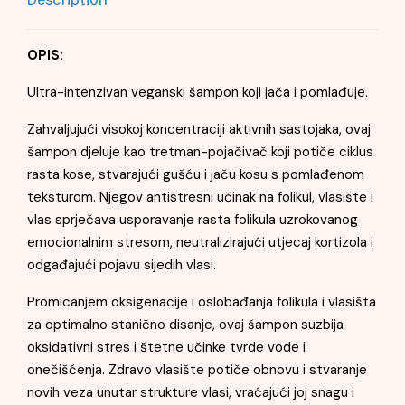
OPIS:
Ultra-intenzivan veganski šampon koji jača i pomlađuje.
Zahvaljujući visokoj koncentraciji aktivnih sastojaka, ovaj
šampon djeluje kao tretman-pojačivač koji potiče ciklus
rasta kose, stvarajući gušću i jaču kosu s pomlađenom
teksturom. Njegov antistresni učinak na folikul, vlasište i
vlas sprječava usporavanje rasta folikula uzrokovanog
emocionalnim stresom, neutralizirajući utjecaj kortizola i
odgađajući pojavu sijedih vlasi.
Promicanjem oksigenacije i oslobađanja folikula i vlasišta
za optimalno stanično disanje, ovaj šampon suzbija
oksidativni stres i štetne učinke tvrde vode i
onečišćenja. Zdravo vlasište potiče obnovu i stvaranje
novih veza unutar strukture vlasi, vraćajući joj snagu i