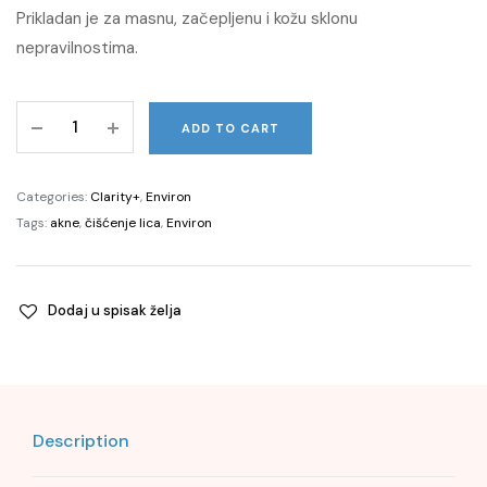
Prikladan je za masnu, začepljenu i kožu sklonu
nepravilnostima.
Botanical
ADD TO CART
Infused
Sebu-
Wash
Categories:
Clarity+
,
Environ
Gel
Tags:
akne
,
čišćenje lica
,
Environ
Cleanser,
150ml
quantity
Dodaj u spisak želja
Description