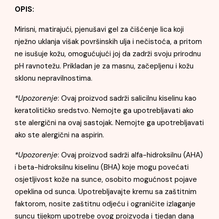
OPIS:
Mirisni, matirajući, pjenušavi gel za čišćenje lica koji
nježno uklanja višak površinskih ulja i nečistoća, a pritom
ne isušuje kožu, omogućujući joj da zadrži svoju prirodnu
pH ravnotežu. Prikladan je za masnu, začepljenu i kožu
sklonu nepravilnostima.
*Upozorenje
: Ovaj proizvod sadrži salicilnu kiselinu kao
keratolitičko sredstvo. Nemojte ga upotrebljavati ako
ste alergični na ovaj sastojak. Nemojte ga upotrebljavati
ako ste alergični na aspirin.
*Upozorenje
: Ovaj proizvod sadrži alfa-hidroksilnu (AHA)
i beta-hidroksilnu kiselinu (BHA) koje mogu povećati
osjetljivost kože na sunce, osobito mogućnost pojave
opeklina od sunca. Upotrebljavajte kremu sa zaštitnim
faktorom, nosite zaštitnu odjeću i ograničite izlaganje
suncu tijekom upotrebe ovog proizvoda i tjedan dana