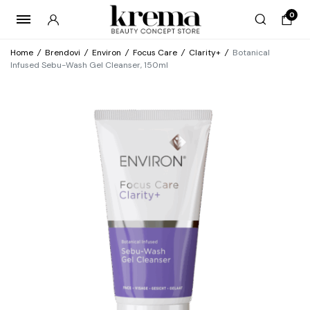
0
Home
/
Brendovi
/
Environ
/
Focus Care
/
Clarity+
/
Botanical
Infused Sebu-Wash Gel Cleanser, 150ml