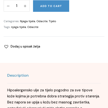
C-
ADD TO CART
Glow
Hydra-
Firm
Categories:
Njega tijela
,
Odacite
,
Tijelo
Body
Tags:
njega tijela
,
Odacite
Oil,
120ml
quantity
Dodaj u spisak želja
Description
Hipoalergensko ulje za tijelo pogodno za sve tipove
kože kojima je potrebna dobra strategija protiv starenja.
Bez napora se upija u kožu bez masnog završetka,