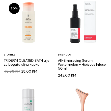
30%
BIONIKE
BRENDOVI
TRIDERM OLEATED BATH ulje
All-Embracing Serum
za bogatu uljnu kupku
Watermelon + Hibiscus Infuse,
50ml
Original
Current
40,00
KM
28,00
KM
242,00
KM
price
price
was:
is:
40,00 KM.
28,00 KM.