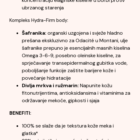
koncentraciju elaginske kiseline u borbi protiv
ubrzanog starenja
Kompleks Hydra-Firm body:
Šafranika:
organski uzgojena i svježe hladno
prešana ekskluzivno za Odacité u Montani, ulje
šafranike prepuno je esencijalnih masnih kiselina
Omega 3-6-9, posebno oleinske kiseline, za
sprječavanje transepidermalnog gubitka vode,
poboljšanje funkcije zaštite barijere kože i
povećanje hidratacije
Divlja mrkva i ružmarin:
Napunite kožu
fitonutrijentima, antioksidansima i vitaminima za
održavanje mekoće, gipkosti i sjaja
BENEFITI:
100% se slaže da je tekstura kože meka i
glatka*