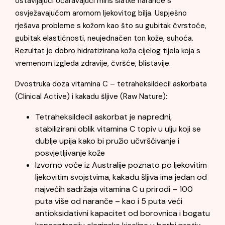
ostavljajući očaravajući miris slatke naranče s
osvježavajućom aromom ljekovitog bilja. Uspješno
rješava probleme s kožom kao što su gubitak čvrstoće,
gubitak elastičnosti, neujednačen ton kože, suhoća.
Rezultat je dobro hidratizirana koža cijelog tijela koja s
vremenom izgleda zdravije, čvršće, blistavije.
Dvostruka doza vitamina C – tetraheksildecil askorbata
(Clinical Active) i kakadu šljive (Raw Nature):
Tetraheksildecil askorbat je napredni,
stabilizirani oblik vitamina C topiv u ulju koji se
dublje upija kako bi pružio učvršćivanje i
posvjetljivanje kože
Izvorno voće iz Australije poznato po ljekovitim
ljekovitim svojstvima, kakadu šljiva ima jedan od
najvećih sadržaja vitamina C u prirodi – 100
puta više od naranče – kao i 5 puta veći
antioksidativni kapacitet od borovnica i bogatu