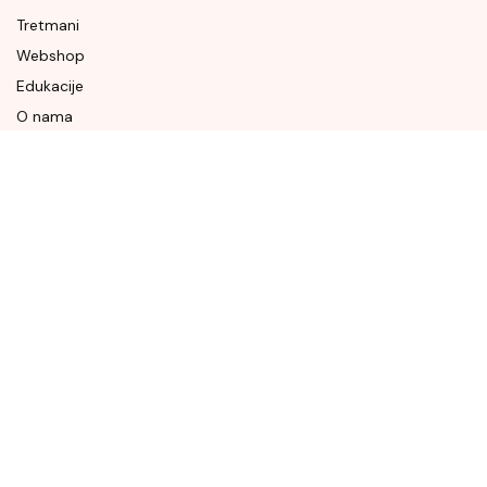
Tretmani
Webshop
Edukacije
O nama
Naše vijesti
Kontakt
BRENDOVI
Augustinus Bader
Bionike
111SKIN
Mesoestetic
Kaine
Odacite
MZ-SKIN