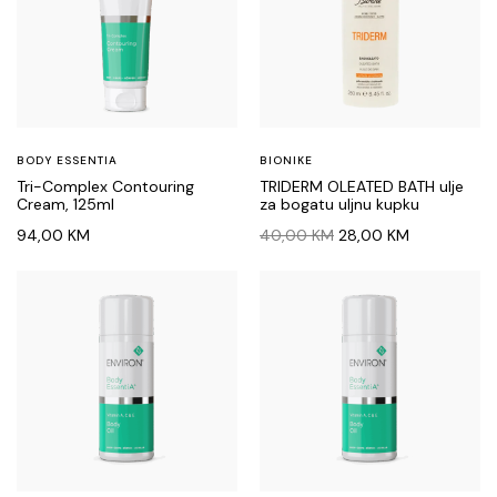
BODY ESSENTIA
BIONIKE
Tri-Complex Contouring
TRIDERM OLEATED BATH ulje
Cream, 125ml
za bogatu uljnu kupku
Original
Current
94,00
KM
40,00
KM
28,00
KM
price
price
was:
is:
40,00 KM.
28,00 KM.