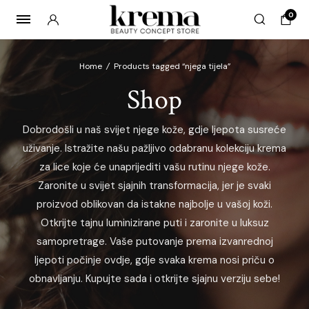
0
Home
/
Products tagged “njega tijela”
Shop
x
Dobrodošli u naš svijet njege kože, gdje ljepota susreće
ce
ce
uživanje. Istražite našu pažljivo odabranu kolekciju krema
za lice koje će unaprijediti vašu rutinu njege kože.
Zaronite u svijet sjajnih transformacija, jer je svaki
proizvod oblikovan da istakne najbolje u vašoj koži.
Otkrijte tajnu luminizirane puti i zaronite u luksuz
samopretrage. Vaše putovanje prema izvanrednoj
ljepoti počinje ovdje, gdje svaka krema nosi priču o
obnavljanju. Kupujte sada i otkrijte sjajnu verziju sebe!