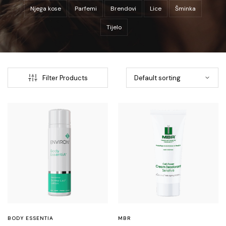
Njega kose
Parfemi
Brendovi
Lice
Šminka
Tijelo
Filter Products
BODY ESSENTIA
MBR