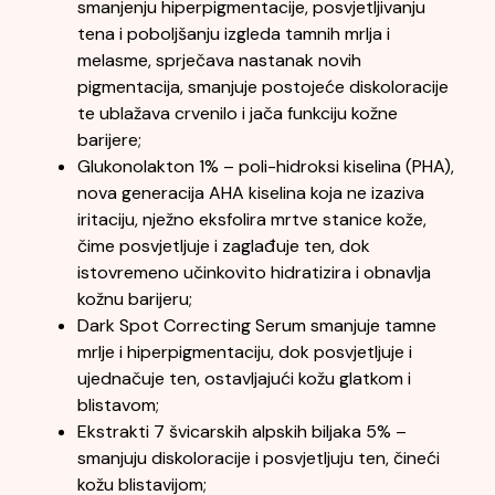
smanjenju hiperpigmentacije, posvjetljivanju
tena i poboljšanju izgleda tamnih mrlja i
melasme, sprječava nastanak novih
pigmentacija, smanjuje postojeće diskoloracije
te ublažava crvenilo i jača funkciju kožne
barijere;
Glukonolakton 1% – poli-hidroksi kiselina (PHA),
nova generacija AHA kiselina koja ne izaziva
iritaciju, nježno eksfolira mrtve stanice kože,
čime posvjetljuje i zaglađuje ten, dok
istovremeno učinkovito hidratizira i obnavlja
kožnu barijeru;
Dark Spot Correcting Serum smanjuje tamne
mrlje i hiperpigmentaciju, dok posvjetljuje i
ujednačuje ten, ostavljajući kožu glatkom i
blistavom;
Ekstrakti 7 švicarskih alpskih biljaka 5% –
smanjuju diskoloracije i posvjetljuju ten, čineći
kožu blistavijom;