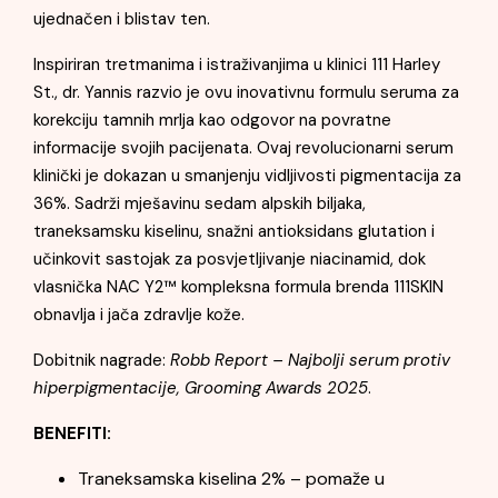
ujednačen i blistav ten.
Inspiriran tretmanima i istraživanjima u klinici 111 Harley
St., dr. Yannis razvio je ovu inovativnu formulu seruma za
korekciju tamnih mrlja kao odgovor na povratne
informacije svojih pacijenata. Ovaj revolucionarni serum
klinički je dokazan u smanjenju vidljivosti pigmentacija za
36%. Sadrži mješavinu sedam alpskih biljaka,
traneksamsku kiselinu, snažni antioksidans glutation i
učinkovit sastojak za posvjetljivanje niacinamid, dok
vlasnička NAC Y2™ kompleksna formula brenda 111SKIN
obnavlja i jača zdravlje kože.
Dobitnik nagrade:
Robb Report – Najbolji serum protiv
hiperpigmentacije, Grooming Awards 2025
.
BENEFITI:
Traneksamska kiselina 2% – pomaže u