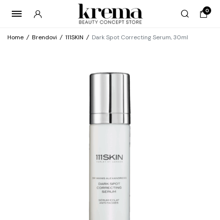
0
Home
/
Brendovi
/
111SKIN
/
Dark Spot Correcting Serum, 30ml