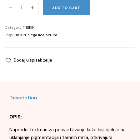
Dark
ADD TO CART
Spot
Correcting
Serum,
Category:
111SKIN
30ml
Tags:
111SKIN
,
njega lica
,
serum
quantity
Dodaj u spisak želja
Description
OPIS:
Napredni tretman za posvjetljivanje kože koji djeluje na
uklanjanje pigmentacija i tamnih mrlja, otkrivajući