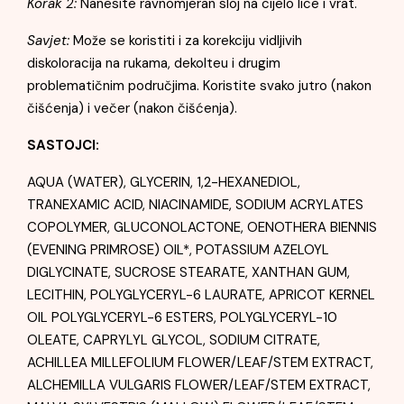
Korak 2:
Nanesite ravnomjeran sloj na cijelo lice i vrat.
Savjet:
Može se koristiti i za korekciju vidljivih
diskoloracija na rukama, dekolteu i drugim
problematičnim područjima. Koristite svako jutro (nakon
čišćenja) i večer (nakon čišćenja).
SASTOJCI:
AQUA (WATER), GLYCERIN, 1,2-HEXANEDIOL,
TRANEXAMIC ACID, NIACINAMIDE, SODIUM ACRYLATES
COPOLYMER, GLUCONOLACTONE, OENOTHERA BIENNIS
(EVENING PRIMROSE) OIL*, POTASSIUM AZELOYL
DIGLYCINATE, SUCROSE STEARATE, XANTHAN GUM,
LECITHIN, POLYGLYCERYL-6 LAURATE, APRICOT KERNEL
OIL POLYGLYCERYL-6 ESTERS, POLYGLYCERYL-10
OLEATE, CAPRYLYL GLYCOL, SODIUM CITRATE,
ACHILLEA MILLEFOLIUM FLOWER/LEAF/STEM EXTRACT,
ALCHEMILLA VULGARIS FLOWER/LEAF/STEM EXTRACT,