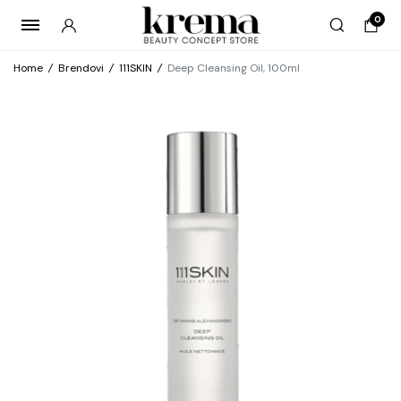
0
Home
/
Brendovi
/
111SKIN
/
Deep Cleansing Oil, 100ml