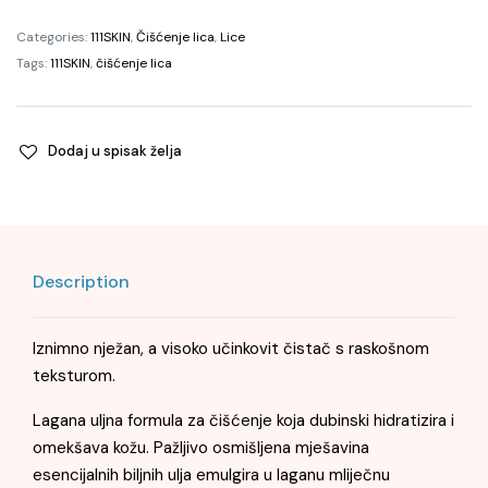
Oil,
100ml
Categories:
111SKIN
,
Čišćenje lica
,
Lice
quantity
Tags:
111SKIN
,
čišćenje lica
Dodaj u spisak želja
Description
Iznimno nježan, a visoko učinkovit čistač s raskošnom
teksturom.
Lagana uljna formula za čišćenje koja dubinski hidratizira i
omekšava kožu. Pažljivo osmišljena mješavina
esencijalnih biljnih ulja emulgira u laganu mliječnu