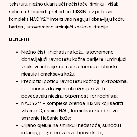
teksturu, nježno uklanjajući nečistoće, šminku i višak
sebuma. Ceramidi, prebiotici i 111SKIN-ov potpisni
kompleks NAC Y2™ intenzivno njeguju i obnavljaju kožnu
barijeru, istovremeno umirujući znakove iritacije.
BENEFITI:
Nježno čisti i hidratizira kožu, istovremeno
obnavljajući ravnotežu kožne barijere i umirujući
znakove iritacije, nemasna formula dubinski
njeguje i omekšava kožu;
Prebiotici potiču ravnotežu kožnog mikrobioma,
doprinose zdravijem okruženju kože te
povećavaju njezinu otpornost i prirodni sjaj;
NAC Y2™ – kompleks brenda 111SKIN koji sadrži
vitamin C, escin i NAC, formuliran za obnovu,
smirenje i jačanje kože;
Ciljano djeluje na šminku i nečistoće, suhoću i
iritaciju, pogodno za sve tipove kože;