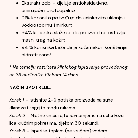
Ekstrakt zobi – djeluje antioksidativno,
umirujuće i protuupalno;
91% korisnika potvrđuje da učinkovito uklanja i
vodootpornu šminku*;
94% korisnika slaže se da proizvod ne ostavlja
masni trag na koži*;
94 % korisnika kaže da je koža nakon korištenja
hidratizirana*.
* Na temelju rezultata kliničkog ispitivanja provedenog
na 33 sudionika tijekom 14 dana.
NAČIN UPOTREBE:
Korak 1
– Istisnite 2–3 potiska proizvoda na suhe
dlanove i zagrijte među rukama.
Korak 2
– Nježno umasirajte ravnomjerno na suhu kožu
lica kružnim pokretima, tijekom 30 sekundi.
Korak 3
– Isperite toplom (ne vrućom) vodom.