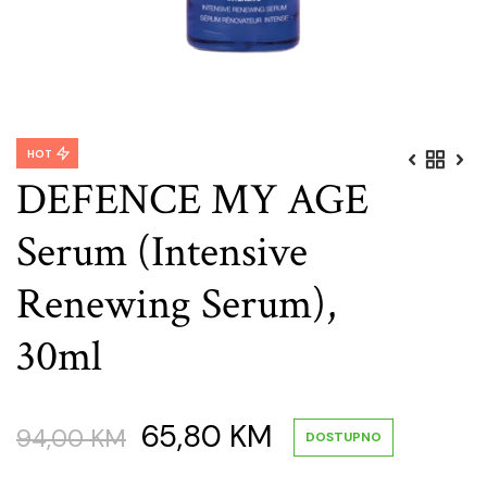
HOT
DEFENCE MY AGE
Serum (Intensive
Renewing Serum),
30ml
Original
Current
65,80
KM
94,00
KM
DOSTUPNO