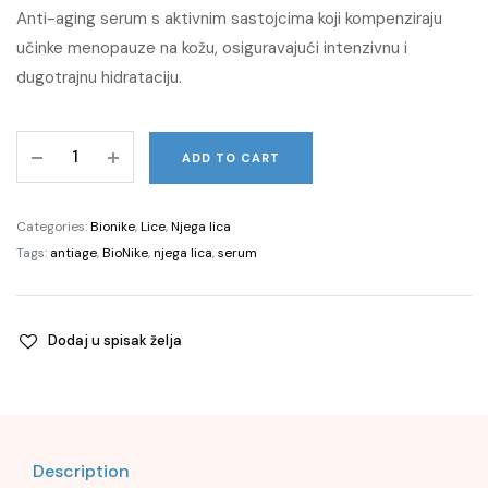
price
price
Anti-aging serum s aktivnim sastojcima koji kompenziraju
učinke menopauze na kožu, osiguravajući intenzivnu i
was:
is:
dugotrajnu hidrataciju.
94,00 KM.
65,80 KM.
DEFENCE
ADD TO CART
MY
AGE
Serum
Categories:
Bionike
,
Lice
,
Njega lica
(Intensive
Tags:
antiage
,
BioNike
,
njega lica
,
serum
Renewing
Serum),
30ml
Dodaj u spisak želja
quantity
Description