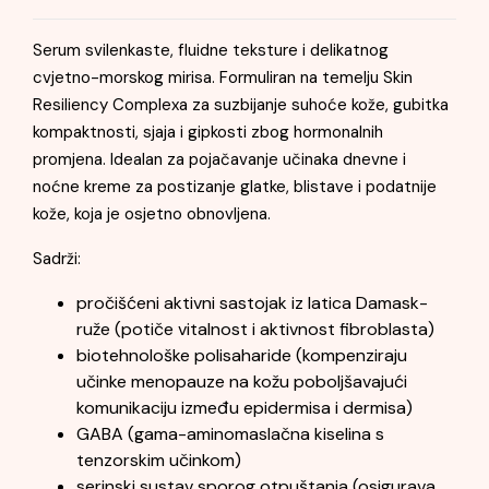
Serum svilenkaste, fluidne teksture i delikatnog
cvjetno-morskog mirisa. Formuliran na temelju Skin
Resiliency Complexa za suzbijanje suhoće kože, gubitka
kompaktnosti, sjaja i gipkosti zbog hormonalnih
promjena. Idealan za pojačavanje učinaka dnevne i
noćne kreme za postizanje glatke, blistave i podatnije
kože, koja je osjetno obnovljena.
Sadrži:
pročišćeni aktivni sastojak iz latica Damask-
ruže (potiče vitalnost i aktivnost fibroblasta)
biotehnološke polisaharide (kompenziraju
učinke menopauze na kožu poboljšavajući
komunikaciju između epidermisa i dermisa)
GABA (gama-aminomaslačna kiselina s
tenzorskim učinkom)
serinski sustav sporog otpuštanja (osigurava