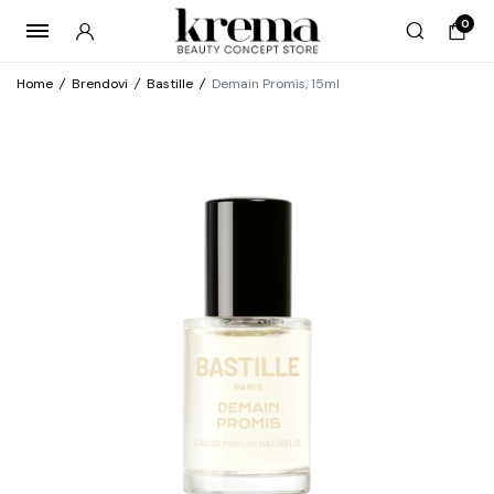
0
Home
/
Brendovi
/
Bastille
/
Demain Promis, 15ml