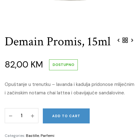
Demain Promis, 15ml
82,00
KM
DOSTUPNO
Opuštanje u trenutku – lavanda i kadulja pridonose mliječnim
i začinskim notama chai lattea i obavijajuće sandalovine.
Demain
ADD TO CART
Promis,
15ml
quantity
Categories:
Bastille
,
Parfemi