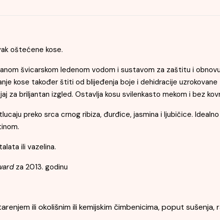
avak oštećene kose.
liranom švicarskom ledenom vodom i sustavom za zaštitu i obnovu ke
e kose također štiti od blijeđenja boje i dehidracije uzrokovane t
jaj za briljantan izgled. Ostavlja kosu svilenkasto mekom i bez kov
jetlucaju preko srca crnog ribiza, đurđice, jasmina i ljubičice. Idea
tinom.
alata ili vazelina.
ward
za 2013. godinu
renjem ili okolišnim ili kemijskim čimbenicima, poput sušenja, r