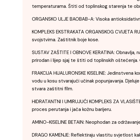
temperaturama. Štiti od toplinskog starenja te obnav
ORGANSKO ULJE BAOBAB-A: Visoka antioksidativna ak
KOMPLEKS EKSTRAKATA ORGANSKOG CVIJETA RULNIKA, 
svojstvima. Zaštitnik boje kose.
SUSTAV ZAŠTITE I OBNOVE KERATINA: Obnavlja, nadopu
prirodan i lijep sjaj te štiti od toplinskih oštećenja
FRAKCIJA HIJALURONSKE KISELINE: Jedinstvena kombina
vodu u kosu stvarajući učinak popunjavanja. Djeluj
stvara zaštitni film.
HIDRATANTNI I UMIRUJUĆI KOMPLEKS ZA VLASIŠTE (KSIL
proces perutanja i jača kožnu barijeru.
AMINO-KISELINE BETAIN: Neophodan za održavanje pr
DRAGO KAMENJE: Reflektiraju vlastitu svjetlost kako 