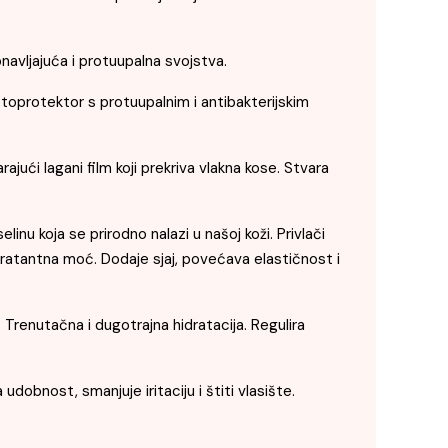
avljajuća i protuupalna svojstva.
protektor s protuupalnim i antibakterijskim
ući lagani film koji prekriva vlakna kose. Stvara
nu koja se prirodno nalazi u našoj koži. Privlači
dratantna moć. Dodaje sjaj, povećava elastičnost i
Trenutačna i dugotrajna hidratacija. Regulira
bnost, smanjuje iritaciju i štiti vlasište.