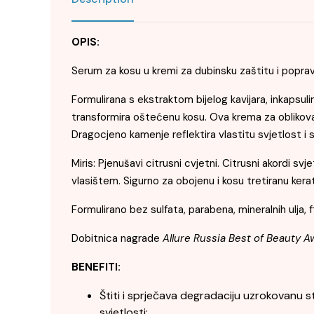
OPIS:
Serum za kosu u kremi za dubinsku zaštitu i popr
Formulirana s ekstraktom bijelog kavijara, inkapsu
transformira oštećenu kosu. Ova krema za oblikovanj
Dragocjeno kamenje reflektira vlastitu svjetlost i s
Miris: Pjenušavi citrusni cvjetni. Citrusni akordi sv
vlasištem. Sigurno za obojenu i kosu tretiranu kera
Formulirano bez sulfata, parabena, mineralnih ulja, ft
Dobitnica nagrade
Allure Russia Best of Beauty A
BENEFITI:
Štiti i sprječava degradaciju uzrokovanu sta
svjetlosti;