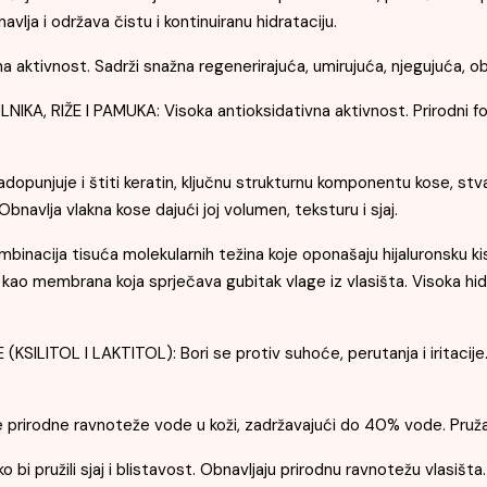
lja i održava čistu i kontinuiranu hidrataciju.
tivnost. Sadrži snažna regenerirajuća, umirujuća, njegujuća, obn
RIŽE I PAMUKA: Visoka antioksidativna aktivnost. Prirodni foto
njuje i štiti keratin, ključnu strukturnu komponentu kose, stvaraj
. Obnavlja vlakna kose dajući joj volumen, teksturu i sjaj.
cija tisuća molekularnih težina koje oponašaju hijaluronsku kiseli
e kao membrana koja sprječava gubitak vlage iz vlasišta. Visoka hi
ITOL I LAKTITOL): Bori se protiv suhoće, perutanja i iritacije. 
irodne ravnoteže vode u koži, zadržavajući do 40% vode. Pruža udo
bi pružili sjaj i blistavost. Obnavljaju prirodnu ravnotežu vlasišta.