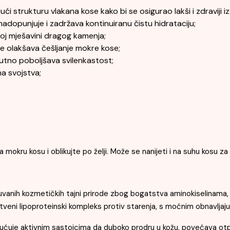
ući strukturu vlakana kose kako bi se osigurao lakši i zdraviji iz
adopunjuje i zadržava kontinuiranu čistu hidrataciju;
enoj mješavini dragog kamenja;
 te olakšava češljanje mokre kose;
nutno poboljšava svilenkastost;
na svojstva;
 mokru kosu i oblikujte po želji. Može se nanijeti i na suhu kosu za
anih kozmetičkih tajni prirode zbog bogatstva aminokiselinama, 
veni lipoproteinski kompleks protiv starenja, s moćnim obnavljaju
 aktivnim sastojcima da duboko prodru u kožu, povećava otporn