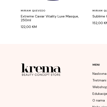
MIRIAM QUEVEDO
MIRIAM Q
Extreme Caviar Vitality Luxe Masque,
Sublime G
250ml
152,00
K
122,00
KM
MENI
Naslovna
Tretmani
Websho
Edukacij
O nama