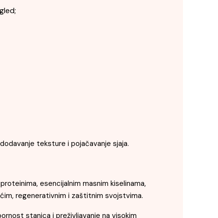
gled;
 dodavanje teksture i pojačavanje sjaja.
proteinima, esencijalnim masnim kiselinama,
ćim, regenerativnim i zaštitnim svojstvima.
ost stanica i preživljavanje na visokim