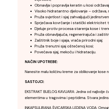
Obnavlja i popravlja keratin u kosi održavaj
Visoko hidratantno djelovanje – održava, n
Pruža svjetlost i sjaj zahvaljujući jedinstv
Sprječava kovrčanje i statički elektricitet
Djeluje protiv procesa starenja kose i tre
Pruža obnavljajuća, regenerirajuća i zaštit
Zaštitnik boje i sjaja, vraća prirodni sjaj;
Pruža trenutni sjaj oštećenoj kosi;
Povećava sjaj, mekoću i hidrataciju.
NAČIN UPOTREBE:
Nanesite malu količinu kreme za oblikovanje kose na
SASTOJCI:
EKSTRAKT BIJELOG KAVIJARA: Jedna od najbolje čuv
elementima u tragovima i peptidima. Stvara jedinst
INKAPSULIRANA ŠVICARSKA LEDENA VODA: Omogućuje