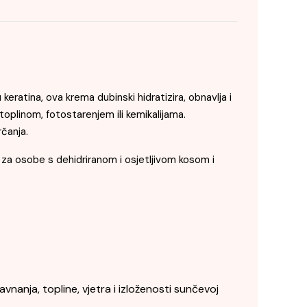
ratina, ova krema dubinski hidratizira, obnavlja i
oplinom, fotostarenjem ili kemikalijama.
rčanja.
lno za osobe s dehidriranom i osjetljivom kosom i
avnanja, topline, vjetra i izloženosti sunčevoj