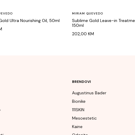
UEVEDO
MIRIAM QUEVEDO
old Ultra Nourishing Oil, 50ml
Sublime Gold Leave-in Treatmen
150ml
M
202,00
KM
BRENDOVI
Augustinus Bader
Bionike
p
111SKIN
e
Mesoestetic
Kaine