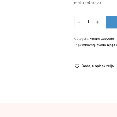
meku i blistavu.
Glacial
White
Caviar
Hydra-
Category:
Miriam Quevedo
Pure
Tags:
miriamquevedo
,
njega 
Timeless
Beauty
Cream,
Dodaj u spisak želja
100ml
quantity