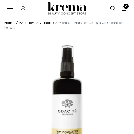
0
Home
/
Brendovi
/
Odacite
/
Montana Harvest Omega Oil Cleanser,
100ml