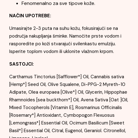
Fenomenalno za sve tipove kože.
NAČIN UPOTREBE:
Umasirajte 2-3 puta na suhu kožu, fokusirajući se na
područja nakupljanja šminke. Namočite prste vodom i
rasporedite po koži stvarajući svilenkastu emulziju.
Isperite toplom vodom ili uklonite vlažnom krpom.
SASTOJCI:
Carthamus Tinctorius [Safflower*] Oil, Cannabis sativa
[Hemp*] Seed Oil, Olive Squalene, Di-PPG-2 Myreth-10
Adipate, Olea europaea [Olive*] Oil, Glycerin, Hippophae
Rhamnoides [sea buckthorn*] Oil, Avena Sativa [Oat ]Oil,
Mixed Tocopherols [Vitamin E], Rosmarinus Officinalis
[Rosemary*] Antioxidant, Cymbopogon Flexuosus
[Lemongrass*] Essential Oil, Ocimum Basilicum [Sweet
Basil*] Essential Oil, Citral, Eugenol, Geraniol. Citronellol,