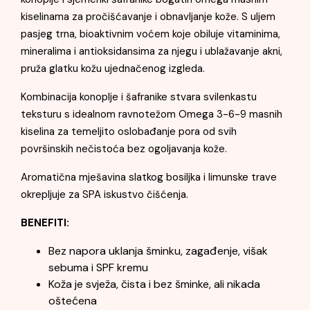
kiselinama za pročišćavanje i obnavljanje kože. S uljem
pasjeg trna, bioaktivnim voćem koje obiluje vitaminima,
mineralima i antioksidansima za njegu i ublažavanje akni,
pruža glatku kožu ujednačenog izgleda.
Kombinacija konoplje i šafranike stvara svilenkastu
teksturu s idealnom ravnotežom Omega 3-6-9 masnih
kiselina za temeljito oslobađanje pora od svih
površinskih nečistoća bez ogoljavanja kože.
Aromatična mješavina slatkog bosiljka i limunske trave
okrepljuje za SPA iskustvo čišćenja.
BENEFITI:
Bez napora uklanja šminku, zagađenje, višak
sebuma i SPF kremu
Koža je svježa, čista i bez šminke, ali nikada
oštećena