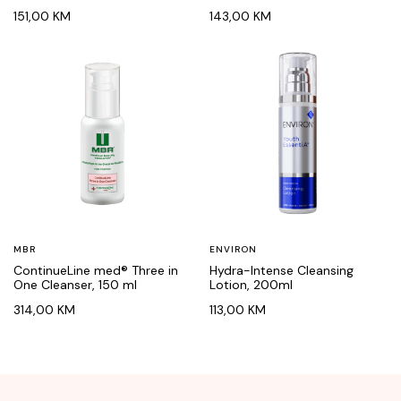
151,00
KM
143,00
KM
MBR
ENVIRON
ContinueLine med® Three in
Hydra-Intense Cleansing
One Cleanser, 150 ml
Lotion, 200ml
314,00
KM
113,00
KM