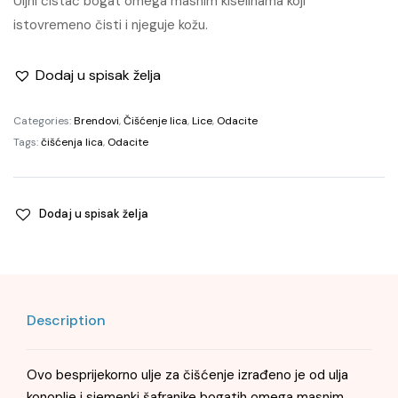
Uljni čistač bogat omega masnim kiselinama koji
istovremeno čisti i njeguje kožu.
Dodaj u spisak želja
Categories:
Brendovi
,
Čišćenje lica
,
Lice
,
Odacite
Tags:
čišćenja lica
,
Odacite
Dodaj u spisak želja
Description
Ovo besprijekorno ulje za čišćenje izrađeno je od ulja
konoplje i sjemenki šafranike bogatih omega masnim