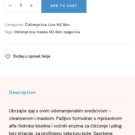
Dual
ADD TO CART
Action
AHA
Cleanser
Categories:
Čišćenje lica
,
Lice
,
MZ Skin
&
Tags:
čišćenje lica
,
maska
,
MZ Skin
,
njega lica
Mask,
100
ml
Dodaj u spisak želja
quantity
Description
Ubrzajte sjaj s ovim višenamjenskim sredstvom –
cleanserom i maskom. Pažljivo formuliran s mješavinom
alfa-hidroksi kiselina i voćnih enzima za čišćenje i piling
bez iritacije, za profinjenu teksturu kože. Savršena