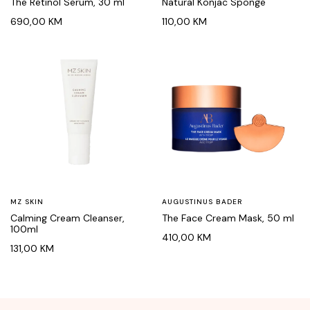
The Retinol Serum, 30 ml
Natural Konjac Sponge
690,00
KM
110,00
KM
MZ SKIN
AUGUSTINUS BADER
Calming Cream Cleanser,
The Face Cream Mask, 50 ml
100ml
410,00
KM
131,00
KM