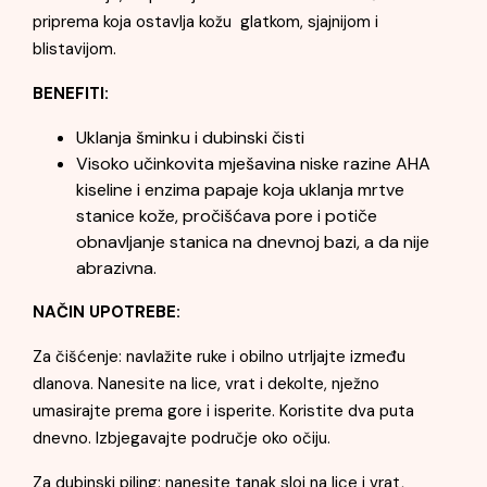
priprema koja ostavlja kožu glatkom, sjajnijom i
blistavijom.
BENEFITI:
Uklanja šminku i dubinski čisti
Visoko učinkovita mješavina niske razine AHA
kiseline i enzima papaje koja uklanja mrtve
stanice kože, pročišćava pore i potiče
obnavljanje stanica na dnevnoj bazi, a da nije
abrazivna.
NAČIN UPOTREBE:
Za čišćenje: navlažite ruke i obilno utrljajte između
dlanova. Nanesite na lice, vrat i dekolte, nježno
umasirajte prema gore i isperite. Koristite dva puta
dnevno. Izbjegavajte područje oko očiju.
Za dubinski piling: nanesite tanak sloj na lice i vrat,