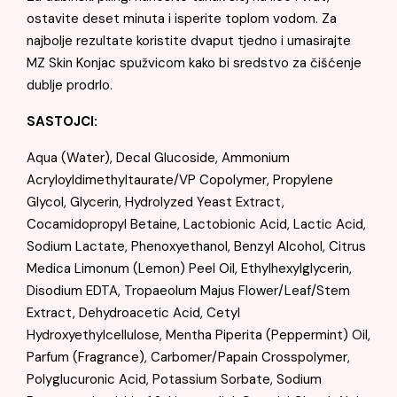
ostavite deset minuta i isperite toplom vodom. Za
najbolje rezultate koristite dvaput tjedno i umasirajte
MZ Skin Konjac spužvicom kako bi sredstvo za čišćenje
dublje prodrlo.
SASTOJCI:
Aqua (Water), Decal Glucoside, Ammonium
Acryloyldimethyltaurate/VP Copolymer, Propylene
Glycol, Glycerin, Hydrolyzed Yeast Extract,
Cocamidopropyl Betaine, Lactobionic Acid, Lactic Acid,
Sodium Lactate, Phenoxyethanol, Benzyl Alcohol, Citrus
Medica Limonum (Lemon) Peel Oil, Ethylhexylglycerin,
Disodium EDTA, Tropaeolum Majus Flower/Leaf/Stem
Extract, Dehydroacetic Acid, Cetyl
Hydroxyethylcellulose, Mentha Piperita (Peppermint) Oil,
Parfum (Fragrance), Carbomer/Papain Crosspolymer,
Polyglucuronic Acid, Potassium Sorbate, Sodium