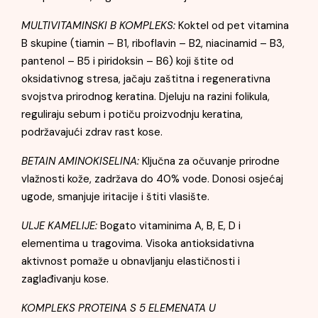
MULTIVITAMINSKI B KOMPLEKS:
Koktel od pet vitamina
B skupine (tiamin – B1, riboflavin – B2, niacinamid – B3,
pantenol – B5 i piridoksin – B6) koji štite od
oksidativnog stresa, jačaju zaštitna i regenerativna
svojstva prirodnog keratina. Djeluju na razini folikula,
reguliraju sebum i potiču proizvodnju keratina,
podržavajući zdrav rast kose.
BETAIN AMINOKISELINA:
Ključna za očuvanje prirodne
vlažnosti kože, zadržava do 40% vode. Donosi osjećaj
ugode, smanjuje iritacije i štiti vlasište.
ULJE KAMELIJE:
Bogato vitaminima A, B, E, D i
elementima u tragovima. Visoka antioksidativna
aktivnost pomaže u obnavljanju elastičnosti i
zaglađivanju kose.
KOMPLEKS PROTEINA S 5 ELEMENATA U