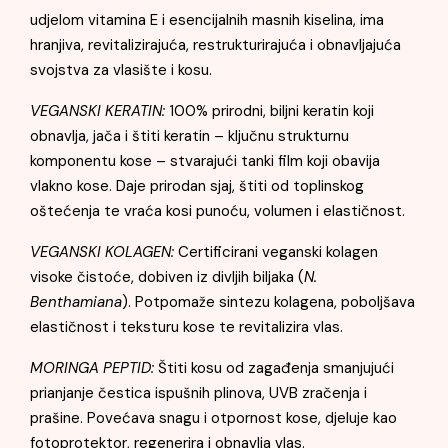
udjelom vitamina E i esencijalnih masnih kiselina, ima
hranjiva, revitalizirajuća, restrukturirajuća i obnavljajuća
svojstva za vlasište i kosu.
VEGANSKI KERATIN:
100% prirodni, biljni keratin koji
obnavlja, jača i štiti keratin – ključnu strukturnu
komponentu kose – stvarajući tanki film koji obavija
vlakno kose. Daje prirodan sjaj, štiti od toplinskog
oštećenja te vraća kosi punoću, volumen i elastičnost.
VEGANSKI KOLAGEN:
Certificirani veganski kolagen
visoke čistoće, dobiven iz divljih biljaka (
N.
Benthamiana
). Potpomaže sintezu kolagena, poboljšava
elastičnost i teksturu kose te revitalizira vlas.
MORINGA PEPTID:
Štiti kosu od zagađenja smanjujući
prianjanje čestica ispušnih plinova, UVB zračenja i
prašine. Povećava snagu i otpornost kose, djeluje kao
fotoprotektor, regenerira i obnavlja vlas.