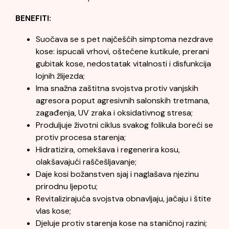
BENEFITI:
Suočava se s pet najčešćih simptoma nezdrave
kose: ispucali vrhovi, oštećene kutikule, prerani
gubitak kose, nedostatak vitalnosti i disfunkcija
lojnih žlijezda;
Ima snažna zaštitna svojstva protiv vanjskih
agresora poput agresivnih salonskih tretmana,
zagađenja, UV zraka i oksidativnog stresa;
Produljuje životni ciklus svakog folikula boreći se
protiv procesa starenja;
Hidratizira, omekšava i regenerira kosu,
olakšavajući raščešljavanje;
Daje kosi božanstven sjaj i naglašava njezinu
prirodnu ljepotu;
Revitalizirajuća svojstva obnavljaju, jačaju i štite
vlas kose;
Djeluje protiv starenja kose na staničnoj razini;