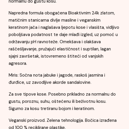
normalnu do gustu kosu.
Napredna formula obogaćena Bioaktivnim 24k zlatom,
matičnim stanicama divlje masline i veganskim
keratinom jača i naglašava ljepotu kose i vlasišta, vidljivo
poboljšava podatnost te daje mlađi izgled, uz pomoć u
održavanju pH ravnoteže. Omekšava i olakšava
raščešljavanje, pružajući elastičnost i suptilan, lagan
sjajni završetak, istovremeno štiteći od vanjskih
agresora.
Miris: Sočna nota jabuke i jagode, raskoš jasmina i
đurđice, uz zavodljive akorde sandalovine.
Za sve tipove kose. Posebno prikladno za normalnu do
gustu, poroznu, suhu, oštećenu ili beživotnu kosu.
Sigurno za kosu tretiranu bojom i keratinom.
Veganski proizvod. Zelena tehnologija. Bočica izrađena
od 100 % reciklirane plastike.