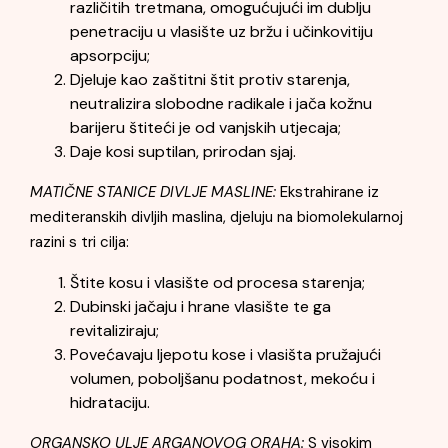
različitih tretmana, omogućujući im dublju
penetraciju u vlasište uz bržu i učinkovitiju
apsorpciju;
Djeluje kao zaštitni štit protiv starenja,
neutralizira slobodne radikale i jača kožnu
barijeru štiteći je od vanjskih utjecaja;
Daje kosi suptilan, prirodan sjaj.
MATIČNE STANICE DIVLJE MASLINE:
Ekstrahirane iz
mediteranskih divljih maslina, djeluju na biomolekularnoj
razini s tri cilja:
Štite kosu i vlasište od procesa starenja;
Dubinski jačaju i hrane vlasište te ga
revitaliziraju;
Povećavaju ljepotu kose i vlasišta pružajući
volumen, poboljšanu podatnost, mekoću i
hidrataciju.
ORGANSKO ULJE ARGANOVOG ORAHA:
S visokim