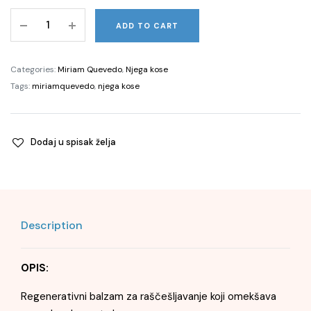
Sublime
ADD TO CART
Gold
Luminous
Conditioner,
Categories:
Miriam Quevedo
,
Njega kose
250ml
Tags:
miriamquevedo
,
njega kose
quantity
Dodaj u spisak želja
Description
OPIS:
Regenerativni balzam za raščešljavanje koji omekšava