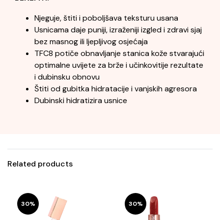
Njeguje, štiti i poboljšava teksturu usana
Usnicama daje puniji, izraženiji izgled i zdravi sjaj
bez masnog ili ljepljivog osjećaja
TFC8 potiče obnavljanje stanica kože stvarajući
optimalne uvijete za brže i učinkovitije rezultate
i dubinsku obnovu
Štiti od gubitka hidratacije i vanjskih agresora
Dubinski hidratizira usnice
Related products
30%
30%