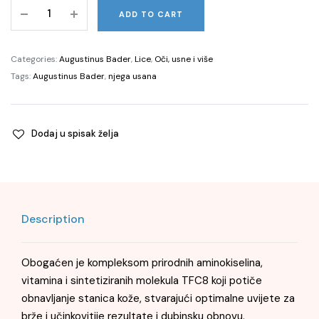
The
ADD TO CART
Lip
Balm,
4g
Categories:
Augustinus Bader
,
Lice
,
Oči, usne i više
quantity
Tags:
Augustinus Bader
,
njega usana
Dodaj u spisak želja
Description
Obogaćen je kompleksom prirodnih aminokiselina,
vitamina i sintetiziranih molekula TFC8 koji potiče
obnavljanje stanica kože, stvarajući optimalne uvijete za
brže i učinkovitije rezultate i dubinsku obnovu.