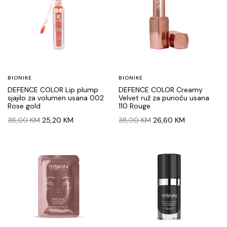
BIONIKE
BIONIKE
DEFENCE COLOR Lip plump
DEFENCE COLOR Creamy
sjajilo za volumen usana 002
Velvet ruž za punoću usana
Rose gold
110 Rouge
Original
Current
Original
Current
36,00
KM
25,20
KM
38,00
KM
26,60
KM
price
price
price
price
was:
is:
was:
is:
36,00 KM.
25,20 KM.
38,00 KM.
26,60 KM.