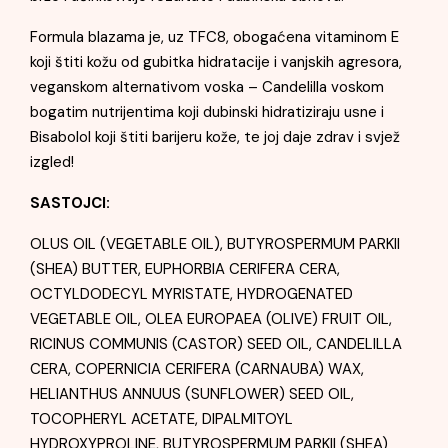
Formula blazama je, uz TFC8, obogaćena vitaminom E
koji štiti kožu od gubitka hidratacije i vanjskih agresora,
veganskom alternativom voska – Candelilla voskom
bogatim nutrijentima koji dubinski hidratiziraju usne i
Bisabolol koji štiti barijeru kože, te joj daje zdrav i svjež
izgled!
SASTOJCI:
OLUS OIL (VEGETABLE OIL), BUTYROSPERMUM PARKII
(SHEA) BUTTER, EUPHORBIA CERIFERA CERA,
OCTYLDODECYL MYRISTATE, HYDROGENATED
VEGETABLE OIL, OLEA EUROPAEA (OLIVE) FRUIT OIL,
RICINUS COMMUNIS (CASTOR) SEED OIL, CANDELILLA
CERA, COPERNICIA CERIFERA (CARNAUBA) WAX,
HELIANTHUS ANNUUS (SUNFLOWER) SEED OIL,
TOCOPHERYL ACETATE, DIPALMITOYL
HYDROXYPROLINE, BUTYROSPERMUM PARKII (SHEA)