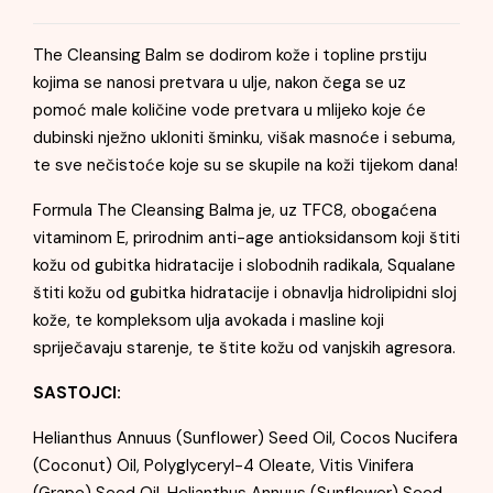
The Cleansing Balm se dodirom kože i topline prstiju
kojima se nanosi pretvara u ulje, nakon čega se uz
pomoć male količine vode pretvara u mlijeko koje će
dubinski nježno ukloniti šminku, višak masnoće i sebuma,
te sve nečistoće koje su se skupile na koži tijekom dana!
Formula The Cleansing Balma je, uz TFC8, obogaćena
vitaminom E, prirodnim anti-age antioksidansom koji štiti
kožu od gubitka hidratacije i slobodnih radikala, Squalane
štiti kožu od gubitka hidratacije i obnavlja hidrolipidni sloj
kože, te kompleksom ulja avokada i masline koji
spriječavaju starenje, te štite kožu od vanjskih agresora.
SASTOJCI:
Helianthus Annuus (Sunflower) Seed Oil, Cocos Nucifera
(Coconut) Oil, Polyglyceryl-4 Oleate, Vitis Vinifera