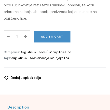
brže i učinkovitije rezultate i dubinsku obnovu, te kožu
priprema na bolju absobciju proizvoda koji se nanose na
očišćeno lice.
The
ADD TO CART
Cleansing
Balm,
90g
Categories:
Augustinus Bader
,
Čišćenje lica
,
Lice
quantity
Tags:
Augustinus Bader
,
čišćenje lica
,
njega lica
Dodaj u spisak želja
Description