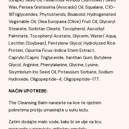
(Grape) Seed Oil, Helianthus Annuus (Sunflower) Seed
Wax, Persea Gratissima (Avocado) Oil, Squalane, C10-
18Triglycerides, Phytosterols, Bisabolol, Hydrogenated
Vegetable Oil, Olea Europaea (Olive) Fruit Oil, Glyceryl
Stearate, Sorbitan Oleate, Tocopherol, Ascorbyl
Palmitate, Tocopheryl Acetate, Glycerin, Water/ Aqua,
Lecithin (Soybean), Pentylene Glycol, Hydrolyzed Rice
Protein, Opuntia Ficus-Indica Stem Extract,
Caprylic/Capric Triglyceride, Xanthan Gum, Butylene
Glycol, Arginine, Phenylalanine, Glycine, Lysine,
Sisymbrium Irio Seed Oil, Potassium Sorbate, Sodium
Hydroxide, Oligopeptide-4, Oligopeptide-177.
NAČIN UPOTREBE:
The Cleansing Balm nanesite na lice te nježnim
pokretima prstiju umasirajte u suhu kožu.
Zatim dodajte malo vode, kako bi se ulje na licu