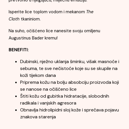
pretvorilo u njegujuću, mliječnu emulziju.
Isperite lice toplom vodom i mekanom
The
Cloth
tkaniniom.
Na suho, očišćeno lice nanesite svoju omiljenu
Augustinus Bader kremu!
BENEFITI:
Dubinski, nježno uklanja šminku, višak masnoće i
sebuma, te sve nečistoće koje su se skupile na
koži tijekom dana
Priprema kožu na bolju absobciju proizvoda koji
se nanose na očišćeno lice
Štiti kožu od gubitka hidratacije, slobodnih
radikala i vanjskih agresora
Obnavlja hidrolipidni sloj kože i sprečava pojavu
znakova starenja