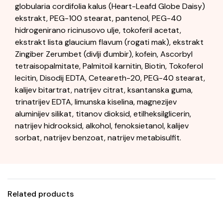
globularia cordifolia kalus (Heart-Leafd Globe Daisy)
ekstrakt, PEG-100 stearat, pantenol, PEG-40
hidrogenirano ricinusovo ulje, tokoferil acetat,
ekstrakt lista glaucium flavum (rogati mak), ekstrakt
Zingiber Zerumbet (divlji đumbir), kofein, Ascorbyl
tetraisopalmitate, Palmitoil karnitin, Biotin, Tokoferol
lecitin, Disodij EDTA, Ceteareth-20, PEG-40 stearat,
kalijev bitartrat, natrijev citrat, ksantanska guma,
trinatrijev EDTA, limunska kiselina, magnezijev
aluminijev silikat, titanov dioksid, etilheksilglicerin,
natrijev hidrooksid, alkohol, fenoksietanol, kalijev
sorbat, natrijev benzoat, natrijev metabisulfit.
Related products