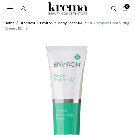
0
Home
/
Brendovi
/
Environ
/
Body EssentiA
/
Tri-Complex Contouring
Cream, 125ml