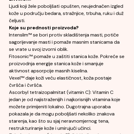
Ljudi koji žele poboljšati opušten, neujednačen izgled
kože u području bedara, stražnjice, trbuha, ruku i duž
čeljusti.
Koje su prednosti proizvoda?
Intenslim™ se bori protiv skladištenja masti, potiče
sagorijevanje masti i pomaže masnim stanicama da
se vrate u svoj izvorni oblik.
Fitosonic™ pomaže u zaštiti stanica kože. Pokreće se
proizvodnja energije stanica kože i smanjuje
aktivnost apsorpcije masnih kiselina.
Vexel™ daje koži veću elastičnost, koža postaje
čvršća i čvršća.
Ascorbyl tetraizopalmitat (vitamin C): Vitamin C
jedan je od najistraženijih i najkorisnijih vitamina koje
možete primijeniti lokalno. Dugotrajna uporaba
pokazala je da mogu poboljšati nekoliko znakova
starenja, kao što su sjaj neravnomjernog tena,
restrukturiranje kože i umirujući učinci.