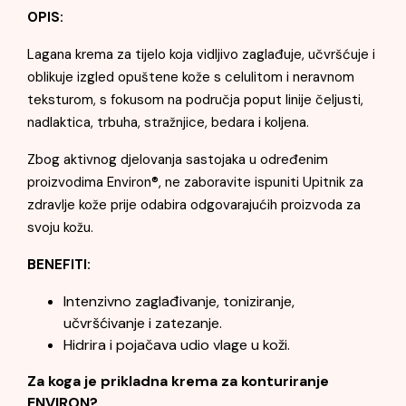
OPIS:
Lagana krema za tijelo koja vidljivo zaglađuje, učvršćuje i
oblikuje izgled opuštene kože s celulitom i neravnom
teksturom, s fokusom na područja poput linije čeljusti,
nadlaktica, trbuha, stražnjice, bedara i koljena.
Zbog aktivnog djelovanja sastojaka u određenim
proizvodima Environ®, ne zaboravite ispuniti Upitnik za
zdravlje kože prije odabira odgovarajućih proizvoda za
svoju kožu.
BENEFITI:
Intenzivno zaglađivanje, toniziranje,
učvršćivanje i zatezanje.
Hidrira i pojačava udio vlage u koži.
Za koga je prikladna krema za konturiranje
ENVIRON?