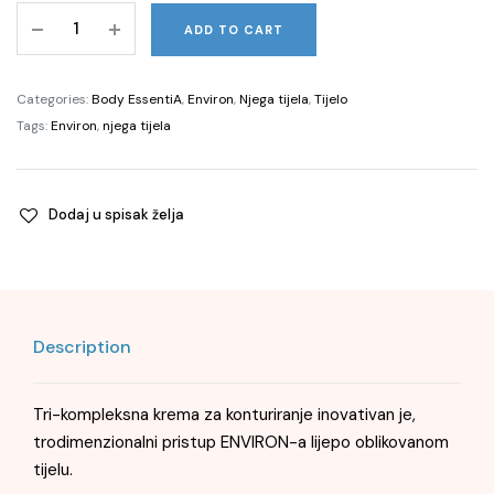
Tri-
ADD TO CART
Complex
Contouring
Cream,
Categories:
Body EssentiA
,
Environ
,
Njega tijela
,
Tijelo
125ml
Tags:
Environ
,
njega tijela
quantity
Dodaj u spisak želja
Description
Tri-kompleksna krema za konturiranje inovativan je,
trodimenzionalni pristup ENVIRON-a lijepo oblikovanom
tijelu.