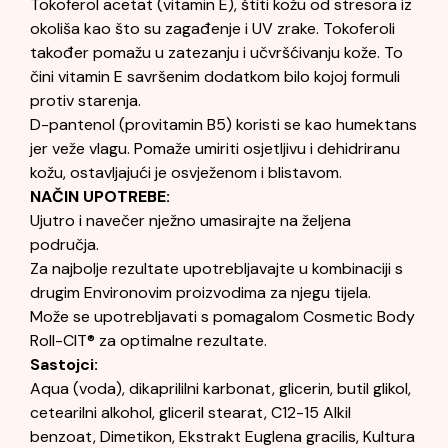
Tokoferol acetat (vitamin E), štiti kožu od stresora iz
okoliša kao što su zagađenje i UV zrake. Tokoferoli
također pomažu u zatezanju i učvršćivanju kože. To
čini vitamin E savršenim dodatkom bilo kojoj formuli
protiv starenja.
D-pantenol (provitamin B5) koristi se kao humektans
jer veže vlagu. Pomaže umiriti osjetljivu i dehidriranu
kožu, ostavljajući je osvježenom i blistavom.
NAČIN UPOTREBE:
Ujutro i navečer nježno umasirajte na željena
područja.
Za najbolje rezultate upotrebljavajte u kombinaciji s
drugim Environovim proizvodima za njegu tijela.
Može se upotrebljavati s pomagalom Cosmetic Body
Roll-CIT® za optimalne rezultate.
Sastojci:
Aqua (voda), dikaprililni karbonat, glicerin, butil glikol,
cetearilni alkohol, gliceril stearat, C12-15 Alkil
benzoat, Dimetikon, Ekstrakt Euglena gracilis, Kultura