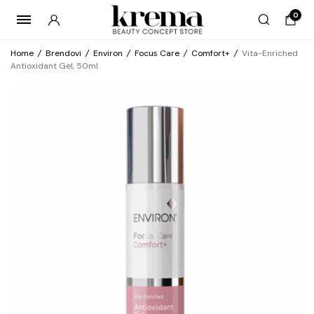
0
Home
/
Brendovi
/
Environ
/
Focus Care
/
Comfort+
/
Vita-Enriched
Antioxidant Gel, 50ml