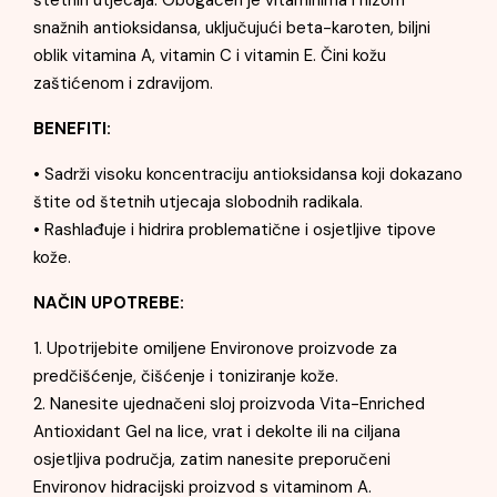
štetnih utjecaja. Obogaćen je vitaminima i nizom
snažnih antioksidansa, uključujući beta-karoten, biljni
oblik vitamina A, vitamin C i vitamin E. Čini kožu
zaštićenom i zdravijom.
BENEFITI:
• Sadrži visoku koncentraciju antioksidansa koji dokazano
štite od štetnih utjecaja slobodnih radikala.
• Rashlađuje i hidrira problematične i osjetljive tipove
kože.
NAČIN UPOTREBE:
1. Upotrijebite omiljene Environove proizvode za
predčišćenje, čišćenje i toniziranje kože.
2. Nanesite ujednačeni sloj proizvoda Vita-Enriched
Antioxidant Gel na lice, vrat i dekolte ili na ciljana
osjetljiva područja, zatim nanesite preporučeni
Environov hidracijski proizvod s vitaminom A.