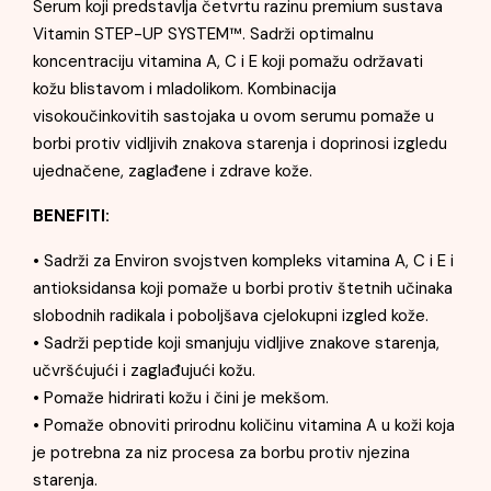
Serum koji predstavlja četvrtu razinu premium sustava
Vitamin STEP-UP SYSTEM™. Sadrži optimalnu
koncentraciju vitamina A, C i E koji pomažu održavati
kožu blistavom i mladolikom. Kombinacija
visokoučinkovitih sastojaka u ovom serumu pomaže u
borbi protiv vidljivih znakova starenja i doprinosi izgledu
ujednačene, zaglađene i zdrave kože.
BENEFITI:
• Sadrži za Environ svojstven kompleks vitamina A, C i E i
antioksidansa koji pomaže u borbi protiv štetnih učinaka
slobodnih radikala i poboljšava cjelokupni izgled kože.
• Sadrži peptide koji smanjuju vidljive znakove starenja,
učvršćujući i zaglađujući kožu.
• Pomaže hidrirati kožu i čini je mekšom.
• Pomaže obnoviti prirodnu količinu vitamina A u koži koja
je potrebna za niz procesa za borbu protiv njezina
starenja.