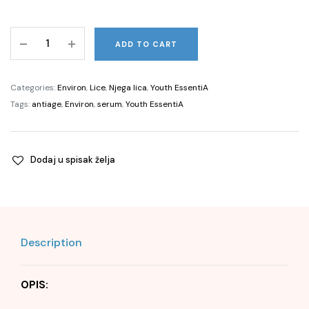
Vita-
ADD TO CART
Peptide
C-
Quence
Categories:
Environ
,
Lice
,
Njega lica
,
Youth EssentiA
Serum
Tags:
antiage
,
Environ
,
serum
,
Youth EssentiA
4,
35ml
quantity
Dodaj u spisak želja
Description
OPIS: