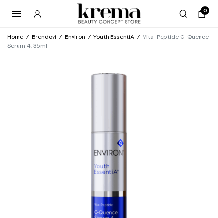
0
Home
/
Brendovi
/
Environ
/
Youth EssentiA
/
Vita-Peptide C-Quence
Serum 4, 35ml