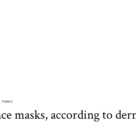
,
TONIC
ace masks, according to de