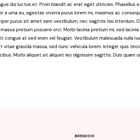
gue dui luctus et. Proin blandit ac erat eget ultricies. Phasellus et
per a urna eu, egestas viverra purus lorem mi, maximus ac consequa
per purus sit amet sem vestibulum, nec sagittis nisi interdum.
assa pretium posuere orci. Morbi lacinia pretium mi, sed lacinia
lit congue at sed enim vel feugiat. Vestibulum malesuada nulla nun
Ut vitae gravida massa, sed nunc vehicula lorem. Integer quis tin
ibus. Morbi aliquet sit aliquet leo dignissim sagittis. Duis quam o
BRENDOVI