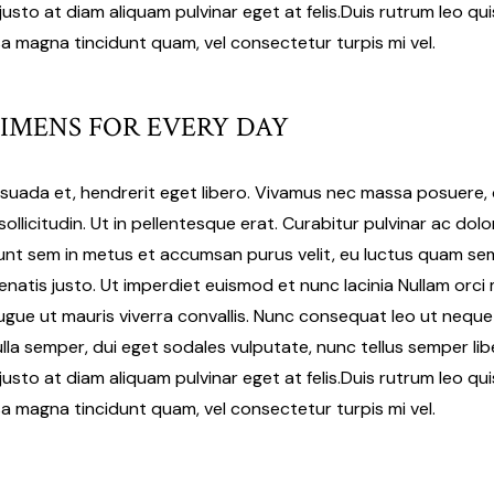
sto at diam aliquam pulvinar eget at felis.Duis rutrum leo quis 
sa magna tincidunt quam, vel consectetur turpis mi vel.
IMENS FOR EVERY DAY
esuada et, hendrerit eget libero. Vivamus nec massa posuere, c
sollicitudin. Ut in pellentesque erat. Curabitur pulvinar ac dol
idunt sem in metus et accumsan purus velit, eu luctus quam s
enatis justo. Ut imperdiet euismod et nunc lacinia Nullam orci
augue ut mauris viverra convallis. Nunc consequat leo ut neq
ulla semper, dui eget sodales vulputate, nunc tellus semper libe
sto at diam aliquam pulvinar eget at felis.Duis rutrum leo quis 
sa magna tincidunt quam, vel consectetur turpis mi vel.