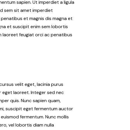
mentum sapien. Ut imperdiet a ligula
 id sem sit amet imperdiet
e penatibus et magnis dis magna et
na et suscipit enim sem lobortis
m laoreet feugiat orci ac penatibus
ursus velit eget, lacinia purus
or eget laoreet. Integer sed nec
emper quis. Nunc sapien quam,
 mi, suscipit eget fermentum auctor
ue euismod fermentum. Nunc mollis
ro, vel lobortis diam nulla