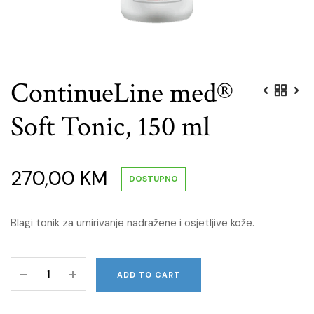
ContinueLine med®
Soft Tonic, 150 ml
270,00
KM
DOSTUPNO
Blagi tonik za umirivanje nadražene i osjetljive kože.
ContinueLine
ADD TO CART
med®
Soft