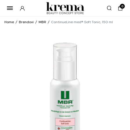
0
Home
/
Brendovi
/
MBR
/
ContinueLine med® Soft Tonic, 150 ml