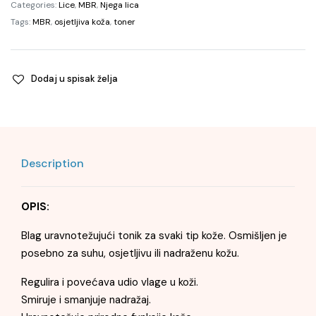
Tonic,
Categories:
Lice
,
MBR
,
Njega lica
150
Tags:
MBR
,
osjetljiva koža
,
toner
ml
quantity
Dodaj u spisak želja
Description
OPIS:
Blag uravnotežujući tonik za svaki tip kože. Osmišljen je
posebno za suhu, osjetljivu ili nadraženu kožu.
Regulira i povećava udio vlage u koži.
Smiruje i smanjuje nadražaj.