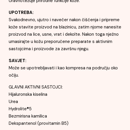
Uravnotežuje prirodne funkcije kože.
UPOTREBA:
Svakodnevno, ujutro i navečer nakon čišćenja i pripreme
kože stavite proizvod na blazinicu, zatim njome nanesite
proizvod na lice, usne, vrat i dekolte. Nakon toga nježno
umasirajte u kožu preporučene preparate s aktivnim
sastojcima i proizvode za završnu njegu.
SAVJET:
Može se upotrebljavati i kao kompresa na području oko
očiju.
GLAVNI AKTIVNI SASTOJCI:
Hijaluronska kiselina
Urea
Hydrolite®5
Bezmirisna kamilica
Dekspantenol (provitamin B5)