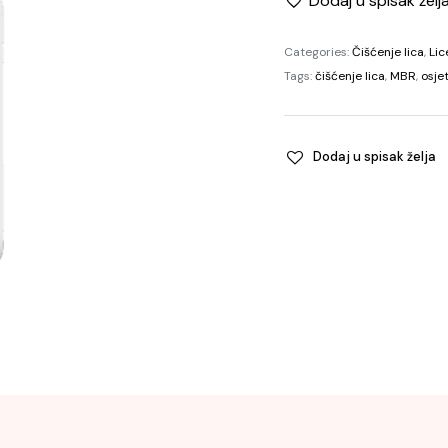
Dodaj u spisak želj
Categories:
Čišćenje lica
,
Lic
Tags:
čišćenje lica
,
MBR
,
osjet
Dodaj u spisak želja