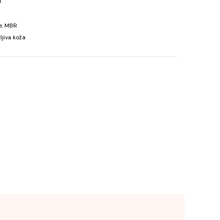
a
e
,
MBR
ljiva koža