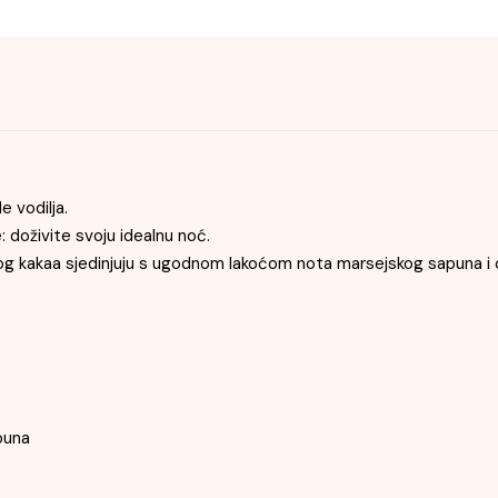
e vodilja.
e: doživite svoju idealnu noć.
kog kakaa sjedinjuju s ugodnom lakoćom nota marsejskog sapuna i c
puna