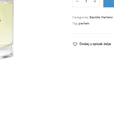
Nuit,
50ml
quantity
Categories:
Bastille
,
Parfemi
Tag:
parfem
Dodaj u spisak želja