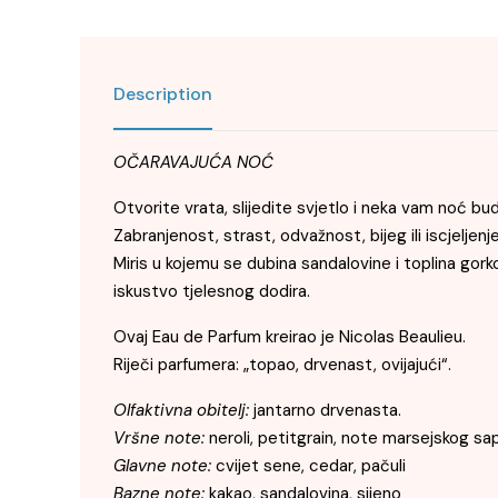
Description
OČARAVAJUĆA NOĆ
Otvorite vrata, slijedite svjetlo i neka vam noć bud
Zabranjenost, strast, odvažnost, bijeg ili iscjeljenj
Miris u kojemu se dubina sandalovine i toplina gor
iskustvo tjelesnog dodira.
Ovaj Eau de Parfum kreirao je Nicolas Beaulieu.
Riječi parfumera: „topao, drvenast, ovijajući“.
Olfaktivna obitelj:
jantarno drvenasta.
Vršne note:
neroli, petitgrain, note marsejskog sa
Glavne note:
cvijet sene, cedar, pačuli
Bazne note:
kakao, sandalovina, sijeno