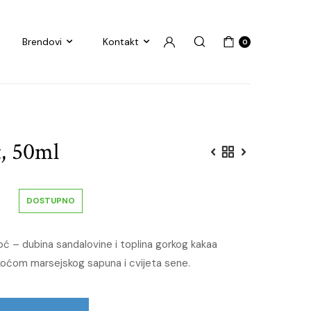
Brendovi
Kontakt
0
t, 50ml
DOSTUPNO
oć – dubina sandalovine i toplina gorkog kakaa
koćom marsejskog sapuna i cvijeta sene.