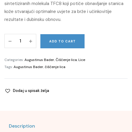
sintetiziranih molekula TFC8 koji potiče obnavljanje stanica
kože stvarajući optimalne uvjete za brže i učinkovitije
rezultate i dubinsku obnovu.
The
ADD TO CART
Cream
Cleansing
Gel,
Categories:
Augustinus Bader
,
Čišćenje lica
,
Lice
100ml
Tags:
Augustinus Bader
,
čišćenje lica
quantity
Dodaj u spisak želja
Description