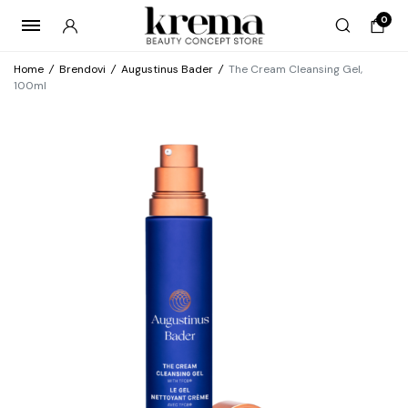
0
Home
/
Brendovi
/
Augustinus Bader
/
The Cream Cleansing Gel,
100ml