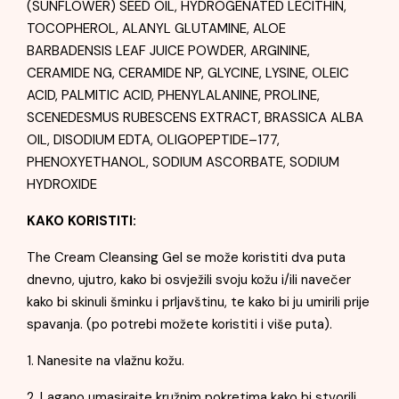
(SUNFLOWER) SEED OIL, HYDROGENATED LECITHIN,
TOCOPHEROL, ALANYL GLUTAMINE, ALOE
BARBADENSIS LEAF JUICE POWDER, ARGININE,
CERAMIDE NG, CERAMIDE NP, GLYCINE, LYSINE, OLEIC
ACID, PALMITIC ACID, PHENYLALANINE, PROLINE,
SCENEDESMUS RUBESCENS EXTRACT, BRASSICA ALBA
OIL, DISODIUM EDTA, OLIGOPEPTIDE–177,
PHENOXYETHANOL, SODIUM ASCORBATE, SODIUM
HYDROXIDE
KAKO KORISTITI:
The Cream Cleansing Gel se može koristiti dva puta
dnevno, ujutro, kako bi osvježili svoju kožu i/ili navečer
kako bi skinuli šminku i prljavštinu, te kako bi ju umirili prije
spavanja. (po potrebi možete koristiti i više puta).
1. Nanesite na vlažnu kožu.
2. Lagano umasirajte kružnim pokretima kako bi stvorili