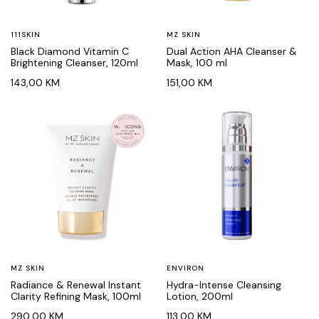
111SKIN
MZ SKIN
Black Diamond Vitamin C
Dual Action AHA Cleanser &
Brightening Cleanser, 120ml
Mask, 100 ml
143,00
KM
151,00
KM
MZ SKIN
ENVIRON
Radiance & Renewal Instant
Hydra-Intense Cleansing
Clarity Refining Mask, 100ml
Lotion, 200ml
290,00
KM
113,00
KM