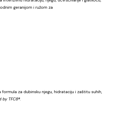
rirodnim geranijom i ružom za
formula za dubinsku njegu, hidrataciju i zaštitu suhih,
 by TFC8®.