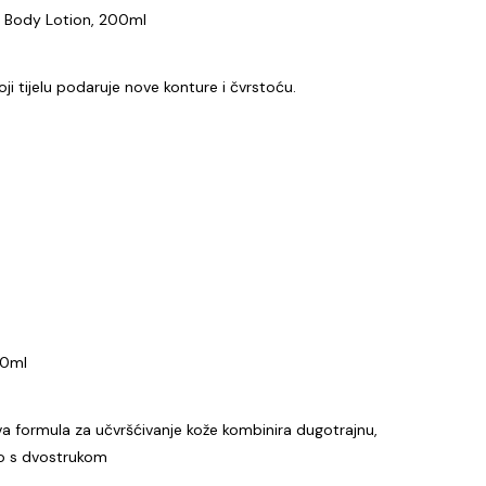
 Body Lotion, 200ml
oji tijelu podaruje nove konture i čvrstoću.
20ml
ova formula za učvršćivanje kože kombinira dugotrajnu,
elo s dvostrukom