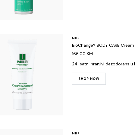
MBR
BioChange® BODY CARE Cream D
166,00
KM
24-satni hranjivi dezodorans u 
SHOP NOW
MBR