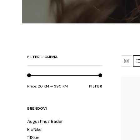
FILTER – CIJENA
Price:
20 KM
—
390 KM
FILTER
Min
Max
price
price
BRENDOVI
Augustinus Bader
BioNike
111Skin