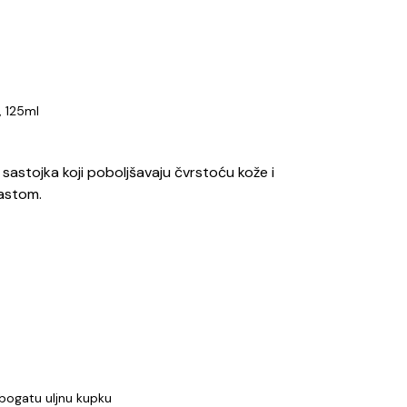
 125ml
 sastojka koji poboljšavaju čvrstoću kože i
kastom.
bogatu uljnu kupku