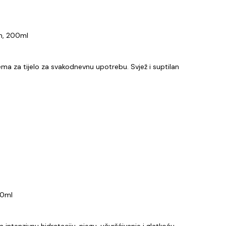
m, 200ml
ema za tijelo za svakodnevnu upotrebu. Svjež i suptilan
00ml
a intenzivnu hidrataciju, njegu, učvršćivanje i glatkoću,